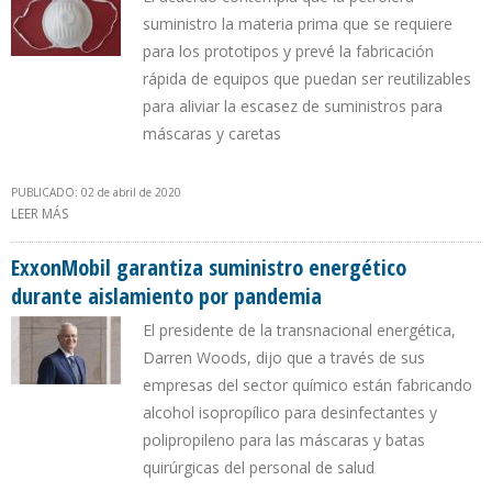
suministro la materia prima que se requiere
para los prototipos y prevé la fabricación
rápida de equipos que puedan ser reutilizables
para aliviar la escasez de suministros para
máscaras y caretas
PUBLICADO: 02 de abril de 2020
LEER MÁS
SOBRE EXXONMOBIL SE ASOCIÓ AL CENTRO GLOBAL PARA LA
INNOVACIÓN MÉDICA PARA FABRICAR EQUIPOS DE PROTECCIÓN
PERSONAL
ExxonMobil garantiza suministro energético
durante aislamiento por pandemia
El presidente de la transnacional energética,
Darren Woods, dijo que a través de sus
empresas del sector químico están fabricando
alcohol isopropílico para desinfectantes y
polipropileno para las máscaras y batas
quirúrgicas del personal de salud