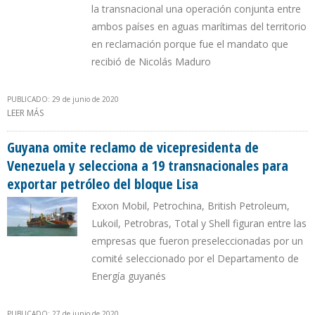
la transnacional una operación conjunta entre
ambos países en aguas marítimas del territorio
en reclamación porque fue el mandato que
recibió de Nicolás Maduro
PUBLICADO: 29 de junio de 2020
LEER MÁS
SOBRE RAFAEL RAMÍREZ: DELCY RODRÍGUEZ PIDIÓ A EXXONMOBIL
EXPLOTACIÓN PETROLERA DEL ESEQUIBO JUNTO CON GUYANA
Guyana omite reclamo de vicepresidenta de
Venezuela y selecciona a 19 transnacionales para
exportar petróleo del bloque Lisa
Exxon Mobil, Petrochina, British Petroleum,
Lukoil, Petrobras, Total y Shell figuran entre las
empresas que fueron preseleccionadas por un
comité seleccionado por el Departamento de
Energía guyanés
PUBLICADO: 27 de junio de 2020