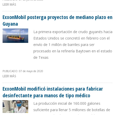
LEER MÁS
SOBRE GUYANA OMITE RECLAMO DE VICEPRESIDENTA DE
VENEZUELA Y SELECCIONA A 19 TRANSNACIONALES PARA
EXPORTAR PETRÓLEO DEL BLOQUE LISA
ExxonMobil posterga proyectos de mediano plazo en
Guyana
La primera exportación de crudo guyanés hacia
Estados Unidos se concretó en febrero con el
envío de 1 millón de barriles para ser
procesado en la refinería Baytown en el estado
de Texas
PUBLICADO: 07 de mayo de 2020
LEER MÁS
SOBRE EXXONMOBIL POSTERGA PROYECTOS DE MEDIANO PLAZO
EN GUYANA
ExxonMobil modificó instalaciones para fabricar
desinfectante para manos de tipo médico
La producción inicial de 160.000 galones
suficiente para llenar 5 millones de botellas de