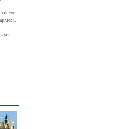
 un nuevo
 apruebe,
, sin