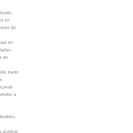
lizado,
te en
llones de
lave en
ladas,
as de
bil, Karen
a
licando
etidos a
lizables,
y acelerar