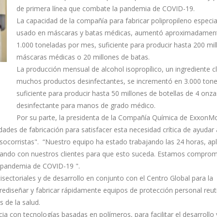
de primera línea que combate la pandemia de COVID-19.
La capacidad de la compañía para fabricar polipropileno especia
usado en máscaras y batas médicas, aumentó aproximadamen
1.000 toneladas por mes, suficiente para producir hasta 200 mi
máscaras médicas o 20 millones de batas.
La producción mensual de alcohol isopropílico, un ingrediente c
muchos productos desinfectantes, se incrementó en 3.000 tone
suficiente para producir hasta 50 millones de botellas de 4 onz
desinfectante para manos de grado médico.
Por su parte, la presidenta de la Compañía Química de ExxonMo
es de fabricación para satisfacer esta necesidad crítica de ayudar 
ocorristas". “Nuestro equipo ha estado trabajando las 24 horas, ap
bajando con nuestros clientes para que esto suceda. Estamos comprom
a pandemia de COVID-19 ".
sectoriales y de desarrollo en conjunto con el Centro Global para la
rediseñar y fabricar rápidamente equipos de protección personal reuti
 de la salud.
 con tecnologías basadas en polímeros, para facilitar el desarrollo 