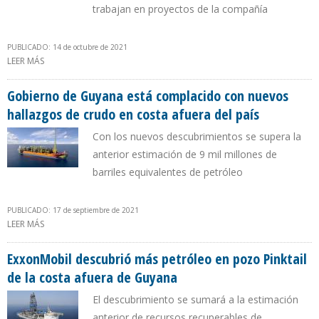
trabajan en proyectos de la compañía
PUBLICADO: 14 de octubre de 2021
LEER MÁS
SOBRE EXXONMOBIL AUMENTÓ SU ESTIMACIÓN DE RECURSOS
RECUPERABLES EN GUYANA A 10.000 MILLONES DE BARRILES DE
PETRÓLEO
Gobierno de Guyana está complacido con nuevos
hallazgos de crudo en costa afuera del país
Con los nuevos descubrimientos se supera la
anterior estimación de 9 mil millones de
barriles equivalentes de petróleo
PUBLICADO: 17 de septiembre de 2021
LEER MÁS
SOBRE GOBIERNO DE GUYANA ESTÁ COMPLACIDO CON NUEVOS
HALLAZGOS DE CRUDO EN COSTA AFUERA DEL PAÍS
ExxonMobil descubrió más petróleo en pozo Pinktail
de la costa afuera de Guyana
El descubrimiento se sumará a la estimación
anterior de recursos recuperables de