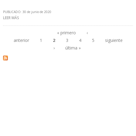
PUBLICADO: 30 de junio de 2020
LEER MÁS
SOBRE EL MEJOR CLIENTE QUE TUVO PDVSA EN EEUU AHORA
COMPRA PETRÓLEO DE GUYANA
« primero
‹
anterior
1
2
3
4
5
siguiente
Páginas
›
última »