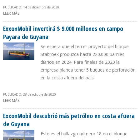
PUBLICADO: 14 de diciembre de 2020
LEER MÁS
SOBRE EXXONMOBIL Y PETRONAS DESCUBREN HIDROCARBUROS
EN COSTA AFUERA DE SURINAM
ExxonMobil invertirá $ 9.000 millones en campo
Payara de Guyana
Se espera que el tercer proyecto del bloque
Stabroek produzca hasta 220.000 barriles
diarios en 2024. Para finales de 2020 la
empresa planea tener 5 buques de perforación
en la costa afuera del país
PUBLICADO: 28 de octubre de 2020
LEER MÁS
SOBRE EXXONMOBIL INVERTIRÁ $ 9.000 MILLONES EN CAMPO
PAYARA DE GUYANA
ExxonMobil descubrió más petróleo en costa afuera
de Guyana
Este es el hallazgo número 18 en el bloque