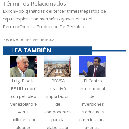
Términos Relacionados:
ExxonMóbil
ganancias del tercer trimestre
gastos de
capital
exploración
Inversión
Guyana
cuenca del
Pérmico
Chemical
Producción De Petróleo
PUBLICADO: 01 de noviembre de 2021
LEA TAMBIÉN
Luigi Pisella:
PDVSA
“El Centro
EE.UU. cobró
reactivó
Internacional
con petróleo
importación
de
venezolano $
de
Inversiones
4.700
componentes
Productivas
millones por
para la
pareciera una
bloqueo
elaboración
agencia