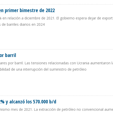
en primer bimestre de 2022
 en relación a diciembre de 2021. El gobierno espera dejar de export
 de barriles diarios en 2024
 EN PRIMER BIMESTRE DE 2022
or barril
ares por barril. Las tensiones relacionadas con Ucrania aumentaron l
ilidad de una interrupción del suministro de petróleo
RES POR BARRIL
% y alcanzó los 570.000 b/d
l mismo mes de 2021. La extracción de petróleo no convencional au