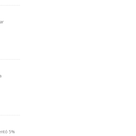
ar
a
mentó 5%