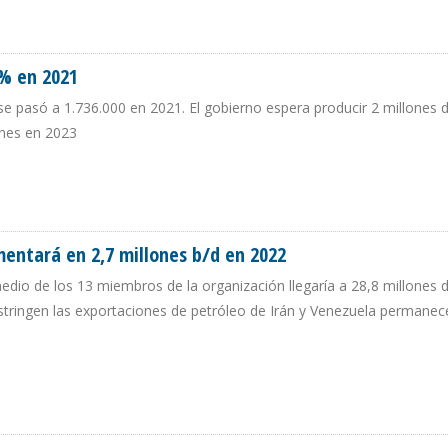
 EN ENERO EXCEDIÓ EN 0,22% CUOTA OPEP
% en 2021
se pasó a 1.736.000 en 2021. El gobierno espera producir 2 millones d
ones en 2023
 3% EN 2021
mentará en 2,7 millones b/d en 2022
edio de los 13 miembros de la organización llegaría a 28,8 millones d
estringen las exportaciones de petróleo de Irán y Venezuela permanec
AUMENTARÁ EN 2,7 MILLONES B/D EN 2022