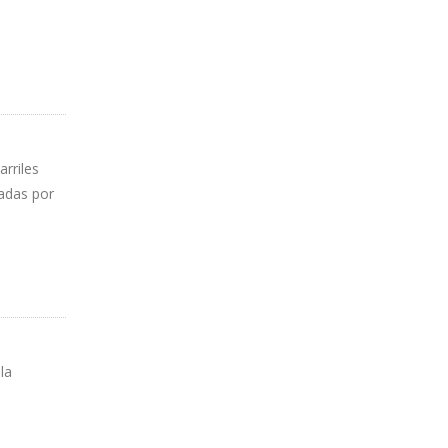
rriles
tadas por
la