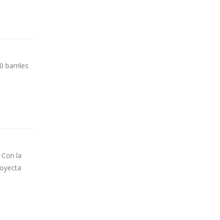
 barriles
 Con la
royecta