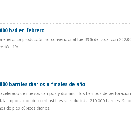
RODUCCIÓN DE PETRÓLEO Y GAS CON VARIOS PROYECTOS
000 b/d en febrero
 a enero. La producción no convencional fue 39% del total con 222.000
creció 11%
71.000 B/D EN FEBRERO
00 barriles diarios a finales de año
o acelerado de nuevos campos y disminuir los tiempos de perforación.
k la importación de combustibles se reducirá a 210.000 barriles. Se p
es de pies cúbicos diarios.
.000 BARRILES DIARIOS A FINALES DE AÑO