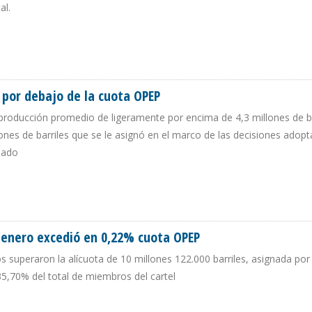
al.
Ó 2% Y ALCANZÓ LOS 570.000 B/D
 por debajo de la cuota OPEP
roducción promedio de ligeramente por encima de 4,3 millones de ba
llones de barriles que se le asignó en el marco de las decisiones adop
sado
77% POR DEBAJO DE LA CUOTA OPEP
 enero excedió en 0,22% cuota OPEP
os superaron la alícuota de 10 millones 122.000 barriles, asignada por 
35,70% del total de miembros del cartel