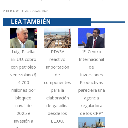
PUBLICADO: 30 de junio de 2020
LEA TAMBIÉN
Luigi Pisella:
PDVSA
“El Centro
EE.UU. cobró
reactivó
Internacional
con petróleo
importación
de
venezolano $
de
Inversiones
4.700
componentes
Productivas
millones por
para la
pareciera una
bloqueo
elaboración
agencia
naval de
de gasolina
reguladora
2025 e
desde los
de los CPP”
invasión a
EE.UU.