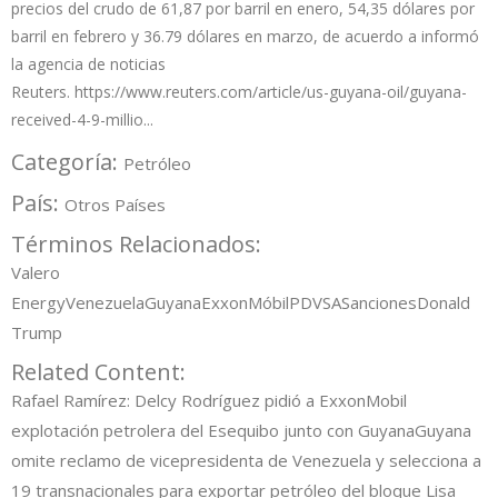
precios del crudo de 61,87 por barril en enero, 54,35 dólares por
barril en febrero y 36.79 dólares en marzo, de acuerdo a informó
la agencia de noticias
Reuters.
https://www.reuters.com/article/us-guyana-oil/guyana-
received-4-9-millio...
Categoría:
Petróleo
País:
Otros Países
Términos Relacionados:
Valero
Energy
Venezuela
Guyana
ExxonMóbil
PDVSA
Sanciones
Donald
Trump
Related Content:
Rafael Ramírez: Delcy Rodríguez pidió a ExxonMobil
explotación petrolera del Esequibo junto con Guyana
Guyana
omite reclamo de vicepresidenta de Venezuela y selecciona a
19 transnacionales para exportar petróleo del bloque Lisa