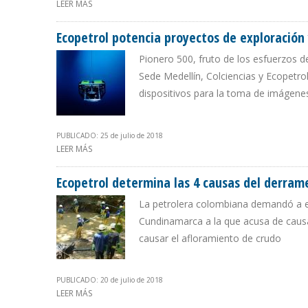
LEER MÁS
SOBRE ECOPETROL RENUEVA CONTRATO A STORK HAST
Ecopetrol potencia proyectos de exploración
Pionero 500, fruto de los esfuerzos d
Sede Medellín, Colciencias y Ecopetro
dispositivos para la toma de imágenes
PUBLICADO: 25 de julio de 2018
LEER MÁS
SOBRE ECOPETROL POTENCIA PROYECTOS DE EXPLOR
Ecopetrol determina las 4 causas del derram
La petrolera colombiana demandó a em
Cundinamarca a la que acusa de causa
causar el afloramiento de crudo
PUBLICADO: 20 de julio de 2018
LEER MÁS
SOBRE ECOPETROL DETERMINA LAS 4 CAUSAS DEL DER