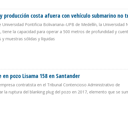
A 2023
 y producción costa afuera con vehículo submarino no t
e Universidad Pontificia Bolivariana–UPB de Medellín, la Universidad 
l, tiene la capacidad para operar a 500 metros de profundidad y cuen
 y muestras sólidas y líquidas
ACIÓN Y PRODUCCIÓN COSTA AFUERA CON VEHÍCULO SUBMARINO NO TRIPUL
e en pozo Lisama 158 en Santander
presa contratista en el Tribunal Contencioso Administrativo de
r la ruptura del blanking plug del pozo en 2017, elemento que se su
RAME EN POZO LISAMA 158 EN SANTANDER