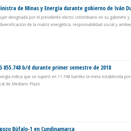
Ministra de Minas y Energía durante gobierno de Iván 
jer designada por el presidente electo colombiano en su gabinete y a
ersificación de la matriz energética, responsabilidad social y ambien
Á MINISTRA DE MINAS Y ENERGÍA DURANTE GOBIERNO DE IVÁN DUQUE
ó 855.748 b/d durante primer semestre de 2018
ergía indica que se superó en 11.748 barriles la meta establecida por
cal de Mediano Plazo
DIÓ 855.748 B/D DURANTE PRIMER SEMESTRE DE 2018
n pozo Búfalo-1 en Cundinamarca