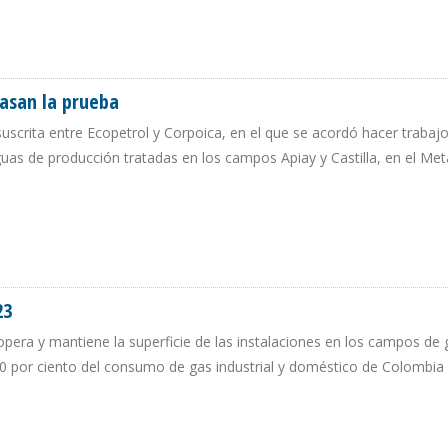
 NATURAL A COLOMBIA CON GOBIERNO DE IVÁN DUQUE
asan la prueba
 suscrita entre Ecopetrol y Corpoica, en el que se acordó hacer trabaj
aguas de producción tratadas en los campos Apiay y Castilla, en el Meta
OL PASAN LA PRUEBA
23
pera y mantiene la superficie de las instalaciones en los campos de 
0 por ciento del consumo de gas industrial y doméstico de Colombia