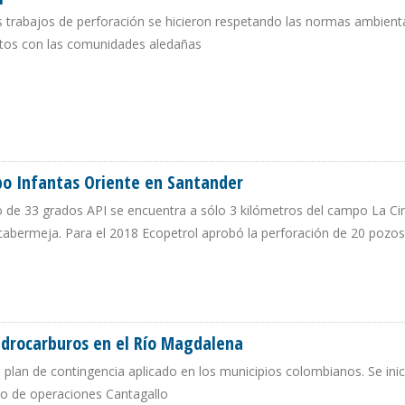
s trabajos de perforación se hicieron respetando las normas ambient
ictos con las comunidades aledañas
NOS EN POZO BÚFALO-1 EN CUNDINAMARCA
po Infantas Oriente en Santander
o de 33 grados API se encuentra a sólo 3 kilómetros del campo La Cir
ncabermeja. Para el 2018 Ecopetrol aprobó la perforación de 20 pozos
CAMPO INFANTAS ORIENTE EN SANTANDER
idrocarburos en el Río Magdalena
plan de contingencia aplicado en los municipios colombianos. Se inic
po de operaciones Cantagallo