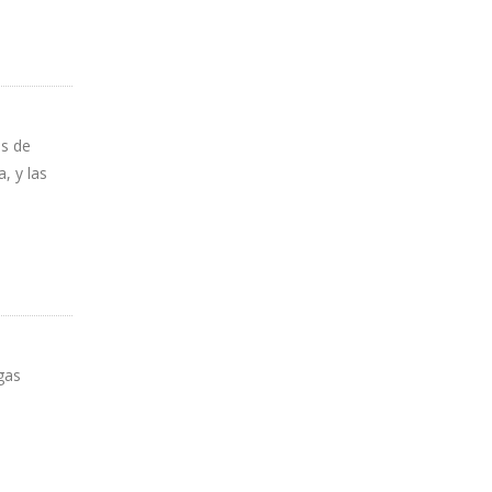
os de
, y las
gas