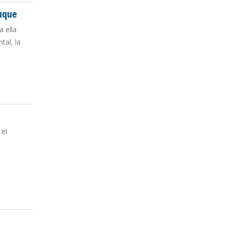
Duque
 ella
tal, la
 el