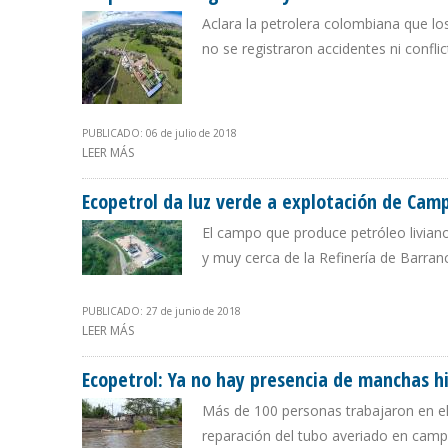
Aclara la petrolera colombiana que lo
no se registraron accidentes ni confl
PUBLICADO: 06 de julio de 2018
LEER MÁS
SOBRE ECOPETROL HALLA GAS SECO Y CRUDOS LIVIA
Ecopetrol da luz verde a explotación de Cam
El campo que produce petróleo livian
y muy cerca de la Refinería de Barra
PUBLICADO: 27 de junio de 2018
LEER MÁS
SOBRE ECOPETROL DA LUZ VERDE A EXPLOTACIÓN DE 
Ecopetrol: Ya no hay presencia de manchas h
Más de 100 personas trabajaron en el 
reparación del tubo averiado en cam