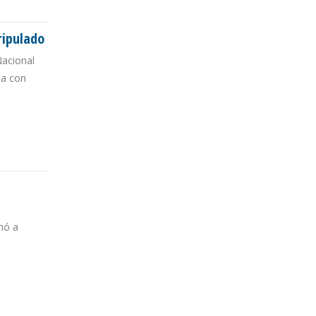
ripulado
Nacional
ta con
ADO
mó a