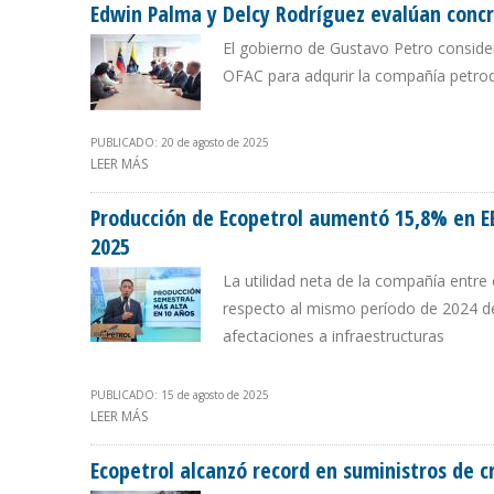
Edwin Palma y Delcy Rodríguez evalúan conc
El gobierno de Gustavo Petro consider
OFAC para adqurir la compañía petroq
PUBLICADO: 20 de agosto de 2025
LEER MÁS
SOBRE EDWIN PALMA Y DELCY RODRÍGUEZ EVALÚAN C
Producción de Ecopetrol aumentó 15,8% en E
2025
La utilidad neta de la compañía entre
respecto al mismo período de 2024 deb
afectaciones a infraestructuras
PUBLICADO: 15 de agosto de 2025
LEER MÁS
SOBRE PRODUCCIÓN DE ECOPETROL AUMENTÓ 15,8% EN
Ecopetrol alcanzó record en suministros de c