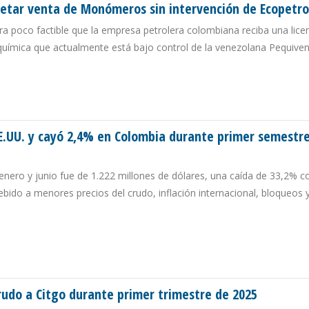
retar venta de Monómeros sin intervención de Ecopetro
a poco factible que la empresa petrolera colombiana reciba una licen
uímica que actualmente está bajo control de la venezolana Pequive
ONCRETAR VENTA DE MONÓMEROS SIN INTERVENCIÓN DE ECOPETROL
E.UU. y cayó 2,4% en Colombia durante primer semestr
 enero y junio fue de 1.222 millones de dólares, una caída de 33,2% c
ido a menores precios del crudo, inflación internacional, bloqueos 
 EE.UU. Y CAYÓ 2,4% EN COLOMBIA DURANTE PRIMER SEMESTRE DE 2025
rudo a Citgo durante primer trimestre de 2025