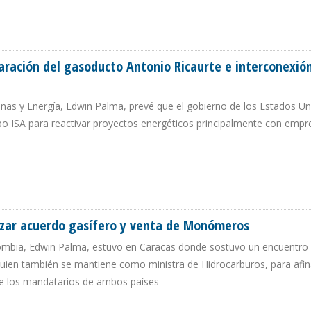
 24% DE LAS EXPORTACIONES PETROLERAS DE COLOMBIA A EE.UU. EN 2025
aración del gasoducto Antonio Ricaurte e interconexió
Minas y Energía, Edwin Palma, prevé que el gobierno de los Estados U
upo ISA para reactivar proyectos energéticos principalmente con empr
 REPARACIÓN DEL GASODUCTO ANTONIO RICAURTE E INTERCONEXIÓN ELÉCTR
lizar acuerdo gasífero y venta de Monómeros
lombia, Edwin Palma, estuvo en Caracas donde sostuvo un encuentro 
uien también se mantiene como ministra de Hidrocarburos, para afin
 los mandatarios de ambos países