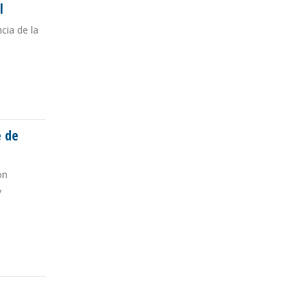
l
cia de la
n
e de
on
y