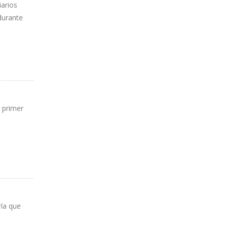
iarios
durante
 primer
ría que