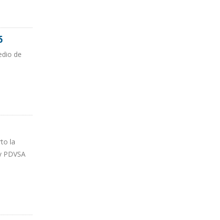
5
edio de
to la
 y PDVSA