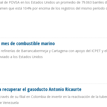
ial de PDVSA en los Estados Unidos un promedio de 79.063 barriles d
lumen que está 104% por encima de los registros del mismo período 
DE CRUDO A CITGO DURANTE PRIMER TRIMESTRE DE 2025
or mes de combustible marino
s refinerías de Barrancabermeja y Cartagena con apoyo del ICPET y el
nviado a los Estados Unidos
 POR MES DE COMBUSTIBLE MARINO
a recuperar el gasoducto Antonio Ricaurte
és de su filial en Colombia de invertir en la reactivación de la tube
sde Venezuela