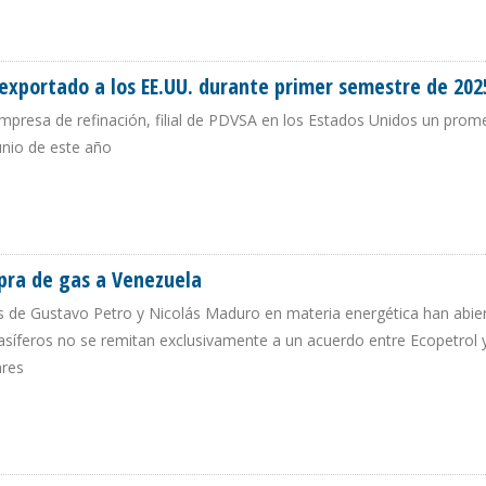
AGILIZAR ACUERDO GASÍFERO Y VENTA DE MONÓMEROS
 exportado a los EE.UU. durante primer semestre de 202
mpresa de refinación, filial de PDVSA en los Estados Unidos un prom
junio de este año
NO EXPORTADO A LOS EE.UU. DURANTE PRIMER SEMESTRE DE 2025
pra de gas a Venezuela
s de Gustavo Petro y Nicolás Maduro en materia energética han abier
 gasíferos no se remitan exclusivamente a un acuerdo entre Ecopetrol
ares
OMPRA DE GAS A VENEZUELA