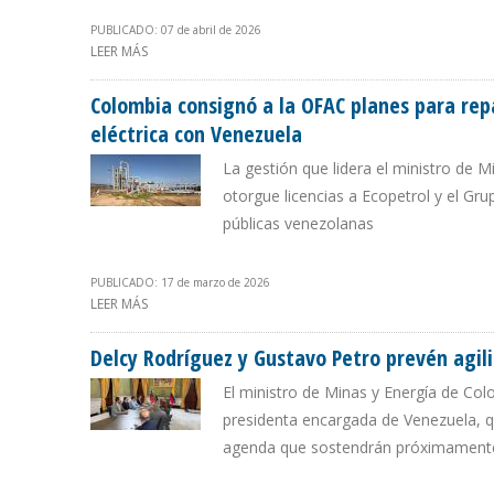
PUBLICADO: 07 de abril de 2026
LEER MÁS
SOBRE VENTAS DE ECOPETROL A CITGO REPRESENTARON
Colombia consignó a la OFAC planes para rep
eléctrica con Venezuela
La gestión que lidera el ministro de 
otorgue licencias a Ecopetrol y el Gr
públicas venezolanas
PUBLICADO: 17 de marzo de 2026
LEER MÁS
SOBRE COLOMBIA CONSIGNÓ A LA OFAC PLANES PARA
VENEZUELA
Delcy Rodríguez y Gustavo Petro prevén agi
El ministro de Minas y Energía de Co
presidenta encargada de Venezuela, q
agenda que sostendrán próximamente