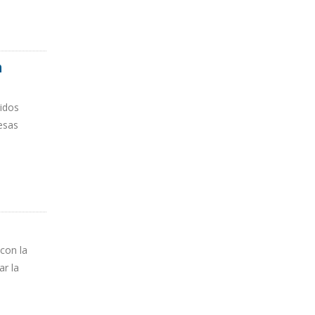
n
nidos
esas
ICA CON
con la
ar la