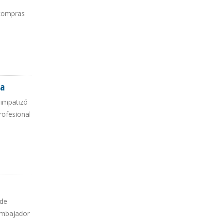
 compras
ia
simpatizó
rofesional
 de
 embajador