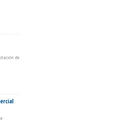
e
otación de
ercial
ha