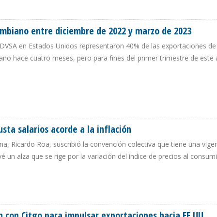
P EN SIETE MESES DE 2023
ombiano entre diciembre de 2022 y marzo de 2023
de PDVSA en Estados Unidos representaron 40% de las exportaciones de
ano hace cuatro meses, pero para fines del primer trimestre de este
OLOMBIANO ENTRE DICIEMBRE DE 2022 Y MARZO DE 2023
usta salarios acorde a la inflación
na, Ricardo Roa, suscribió la convención colectiva que tiene una vige
é un alza que se rige por la variación del índice de precios al consum
UE AJUSTA SALARIOS ACORDE A LA INFLACIÓN
ón con Citgo para impulsar exportaciones hacia EE.UU.