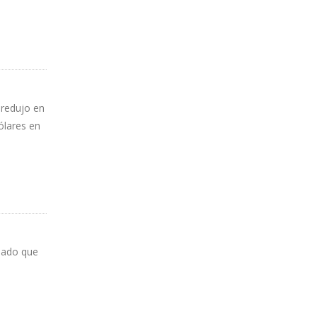
TRE
 redujo en
ólares en
asado que