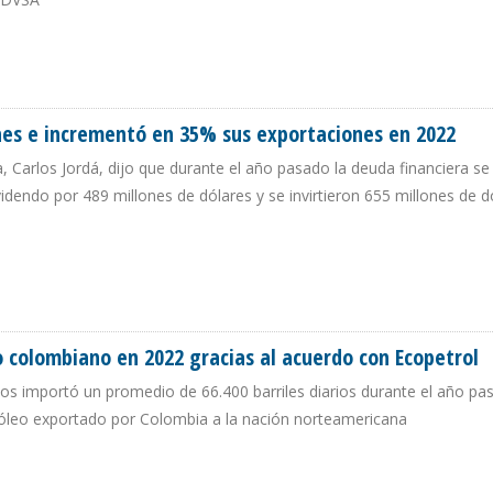
N POR INTENCIÓN DE COMPRAR GAS A VENEZUELA Y ACUERDO COMERCIAL EN
nes e incrementó en 35% sus exportaciones en 2022
, Carlos Jordá, dijo que durante el año pasado la deuda financiera se
videndo por 489 millones de dólares y se invirtieron 655 millones de d
LONES E INCREMENTÓ EN 35% SUS EXPORTACIONES EN 2022
o colombiano en 2022 gracias al acuerdo con Ecopetrol
dos importó un promedio de 66.400 barriles diarios durante el año p
óleo exportado por Colombia a la nación norteamericana