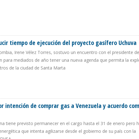
OMPRA DE MONÓMEROS Y DESIGNA PRESIDENTE ENCARGADO
cir tiempo de ejecución del proyecto gasífero Uchuva
ombia, Irene Vélez Torres, sostuvo un encuentro con el presidente d
on para mediados de año tener una nueva agenda que permita la expl
tros de la ciudad de Santa Marta
REDUCIR TIEMPO DE EJECUCIÓN DEL PROYECTO GASÍFERO UCHUVA
or intención de comprar gas a Venezuela y acuerdo com
ana tiene previsto permanecer en el cargo hasta el 31 de enero pero 
n energética que intenta agilizarse desde el gobierno de su país con la
 PDVSA