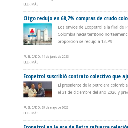
LEER MÁS
SOBRE ECOPETROL HA REDUCIDO EN 52% PRECIO DEL GL
Citgo redujo en 68,7% compras de crudo col
Los envíos de Ecopetrol a la filial 
Colombia hacia territorio norteameric
proporción se redujo a 13,7%
PUBLICADO: 14 de junio de 2023
LEER MÁS
SOBRE CITGO REDUJO EN 68,7% COMPRAS DE CRUDO C
Ecopetrol suscribió contrato colectivo que aj
El presidente de la petrolera colombia
el 31 de diciembre del año 2026 y prev
PUBLICADO: 29 de mayo de 2023
LEER MÁS
SOBRE ECOPETROL SUSCRIBIÓ CONTRATO COLECTIVO Q
Ecopetrol en la era de Petro refuerza relaci