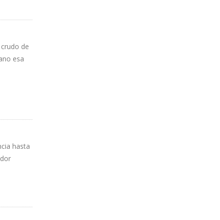
 crudo de
 ano esa
ncia hasta
idor