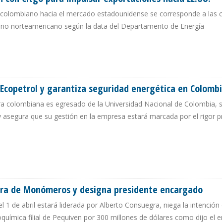
do colombiano hacia el mercado estadounidense se corresponde a las
ritorio norteamericano según la data del Departamento de Energía
ACIÓN CON CITGO PARA IMPULSAR EXPORTACIONES HACIA EE.UU.
Ecopetrol y garantiza seguridad energética en Colomb
era colombiana es egresado de la Universidad Nacional de Colombia, 
 asegura que su gestión en la empresa estará marcada por el rigor p
 DE ECOPETROL Y GARANTIZA SEGURIDAD ENERGÉTICA EN COLOMBIA
pra de Monómeros y designa presidente encargado
l 1 de abril estará liderada por Alberto Consuegra, niega la intención
troquímica filial de Pequiven por 300 millones de dólares como dijo el