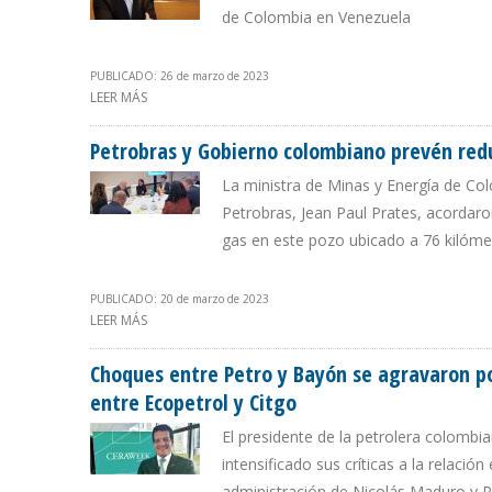
de Colombia en Venezuela
PUBLICADO: 26 de marzo de 2023
LEER MÁS
SOBRE ECOPETROL DESMIENTE A BENEDETTI SOBRE C
Petrobras y Gobierno colombiano prevén redu
La ministra de Minas y Energía de Col
Petrobras, Jean Paul Prates, acordar
gas en este pozo ubicado a 76 kilóme
PUBLICADO: 20 de marzo de 2023
LEER MÁS
SOBRE PETROBRAS Y GOBIERNO COLOMBIANO PREVÉN 
Choques entre Petro y Bayón se agravaron p
entre Ecopetrol y Citgo
El presidente de la petrolera colombi
intensificado sus críticas a la relació
administración de Nicolás Maduro y