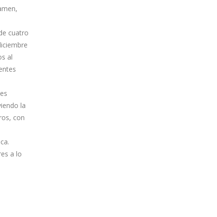
ramen,
de cuatro
diciembre
os al
entes
nes
iendo la
ros, con
ca.
es a lo