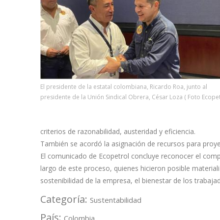
El presidente de la estatal colombiana, Ricardo Roa, junto al
presidente de la Unión Sindical Obrera, César Loza ( Foto Ecopet
criterios de razonabilidad, austeridad y eficiencia.
También se acordó la asignación de recursos para proyec
El comunicado de Ecopetrol concluye reconocer el compr
largo de este proceso, quienes hicieron posible materia
sostenibilidad de la empresa, el bienestar de los trabaja
Categoría:
Sustentabilidad
País:
Colombia