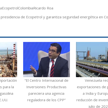
va
Ecopetrol
Colombia
Ricardo Roa
presidencia de Ecopetrol y garantiza seguridad energética en C
mportación
“El Centro Internacional de
Venezuela re
 para la
Inversiones Productivas
exportaciones de 
gasolina
pareciera una agencia
a India y Europ
E.UU.
reguladora de los CPP”
reducción de inven
julio de 20