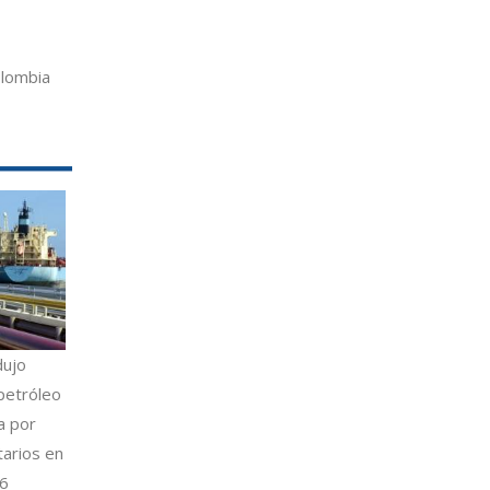
olombia
dujo
petróleo
a por
tarios en
26