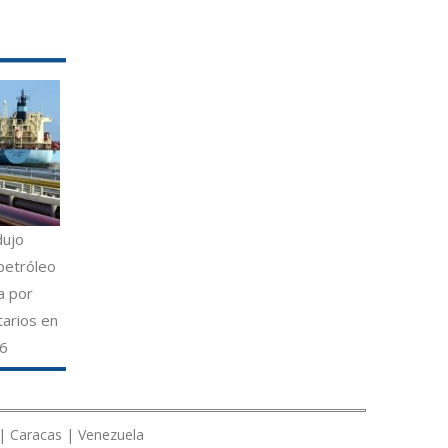
dujo
petróleo
a por
tarios en
26
 | Caracas | Venezuela