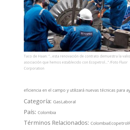
Taco de Haan: “…esta renovación de contrato demuestra la vali
asociación que hemos establecido con Ecopetrol…” /Foto Fluor
Corporation
eficiencia en el campo y utilizará nuevas técnicas para 
Categoría:
Gas
Laboral
País:
Colombia
Términos Relacionados:
Colombia
Ecopetrol