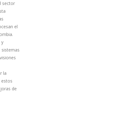
l sector
sta
as
ocesan el
lombia.
 y
s sistemas
visiones
r la
 estos
joras de