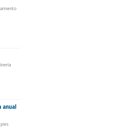
onamiento
inería
a anual
 pies