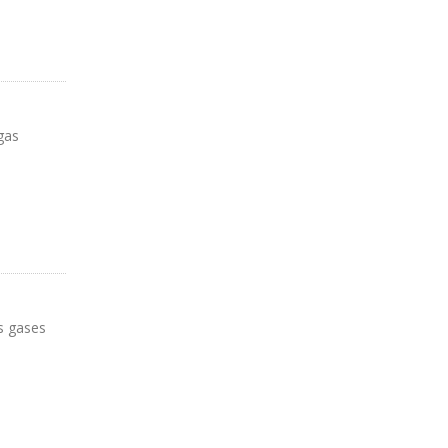
 PEMEX
gas
os gases