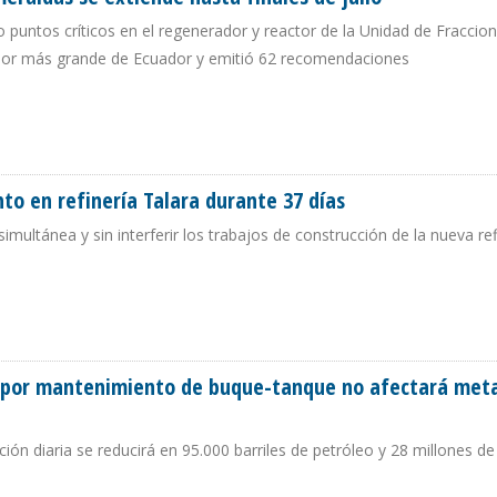
ro puntos críticos en el regenerador y reactor de la Unidad de Fracci
inador más grande de Ecuador y emitió 62 recomendaciones
ERALDAS SE EXTIENDE HASTA FINALES DE JULIO
to en refinería Talara durante 37 días
imultánea y sin interferir los trabajos de construcción de la nueva ref
ENTO EN REFINERÍA TALARA DURANTE 37 DÍAS
a por mantenimiento de buque-tanque no afectará met
ón diaria se reducirá en 95.000 barriles de petróleo y 28 millones de