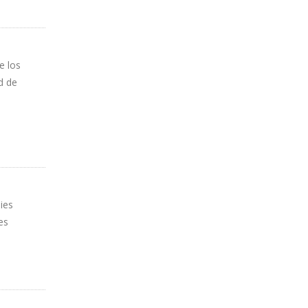
e los
d de
ies
es