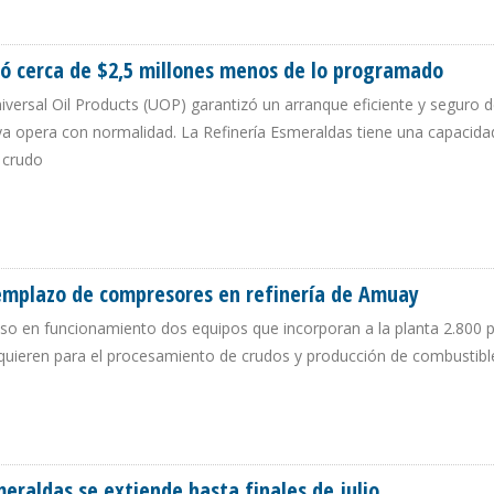
TO EN REFINERÍA CONCHÁN
ó cerca de $2,5 millones menos de lo programado
ersal Oil Products (UOP) garantizó un arranque eficiente y seguro d
ya opera con normalidad. La Refinería Esmeraldas tiene una capacida
 crudo
STÓ CERCA DE $2,5 MILLONES MENOS DE LO PROGRAMADO
eemplazo de compresores en refinería de Amuay
so en funcionamiento dos equipos que incorporan a la planta 2.800 p
quieren para el procesamiento de crudos y producción de combustibl
 REEMPLAZO DE COMPRESORES EN REFINERÍA DE AMUAY
raldas se extiende hasta finales de julio