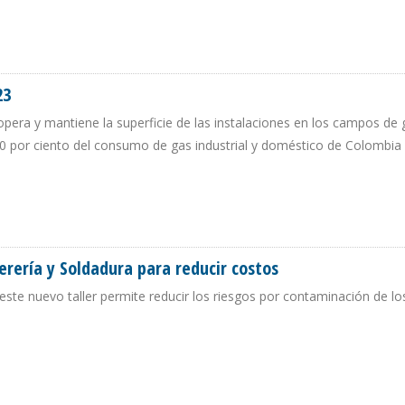
LERA POR MANTENIMIENTO DE BUQUE-TANQUE NO AFECTARÁ META ANUAL DE
23
pera y mantiene la superficie de las instalaciones en los campos de 
0 por ciento del consumo de gas industrial y doméstico de Colombia
A 2023
erería y Soldadura para reducir costos
este nuevo taller permite reducir los riesgos por contaminación de l
ALDERERÍA Y SOLDADURA PARA REDUCIR COSTOS