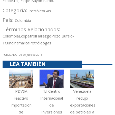
Ecopetrol, Felipe Bayón Pardo.
Categoría:
Petróleo
Gas
País:
Colombia
Términos Relacionados:
Colombia
Ecopetrol
Hallazgo
Pozo Búfalo-
1
Cundinamarca
Petróleo
gas
PUBLICADO: 06 de julio de 2018
LEA TAMBIÉN
PDVSA
“El Centro
Venezuela
reactivó
Internacional
redujo
importación
de
exportaciones
de
Inversiones
de petróleo a