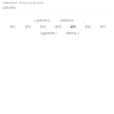
PUBLICADO: 29 de junio de 2018
LEER MÁS
SOBRE ECUADOR SOBRECUMPLIÓ RECORTE DE PRODUCCIÓN
OPEP EN 23,07%
« primero
‹ anterior
…
451
452
453
454
455
456
457
Páginas
siguiente ›
última »