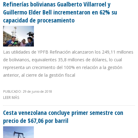
Refinerías bolivianas Gualberto Villarroel y
Guillermo Elder Bell incrementaron en 62% su
capacidad de procesamiento
Las utilidades de YPFB Refinación alcanzaron los 249,11 millones
de bolivianos, equivalentes 35,8 millones de dólares, lo cual
representa un crecimiento del 100% en relación a la gestión
anterior, al cierre de la gestión fiscal
PUBLICADO: 29 de junio de 2018
LEER MÁS
SOBRE REFINERÍAS BOLIVIANAS GUALBERTO VILLARROEL Y
GUILLERMO ELDER BELL INCREMENTARON EN 62% SU CAPACIDAD
DE PROCESAMIENTO
Cesta venezolana concluye primer semestre con
precio de $67,06 por barril