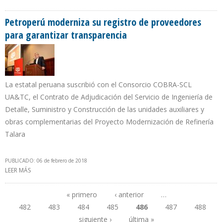
EL PETRO PARA DESPLAZAR AL BOLÍVAR”
Petroperú moderniza su registro de proveedores
para garantizar transparencia
La estatal peruana suscribió con el Consorcio COBRA-SCL
UA&TC, el Contrato de Adjudicación del Servicio de Ingeniería de
Detalle, Suministro y Construcción de las unidades auxiliares y
obras complementarias del Proyecto Modernización de Refinería
Talara
PUBLICADO: 06 de febrero de 2018
LEER MÁS
SOBRE PETROPERÚ MODERNIZA SU REGISTRO DE PROVEEDORES
PARA GARANTIZAR TRANSPARENCIA
« primero
‹ anterior
…
482
483
484
485
486
487
488
Páginas
siguiente ›
última »