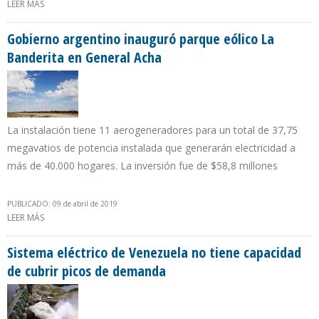
LEER MÁS
SOBRE MODERNIZACIÓN DE REFINERÍA TALARA EN PERÚ POSEE UN
AVANCE DE 74,56%
Gobierno argentino inauguró parque eólico La
Banderita en General Acha
La instalación tiene 11 aerogeneradores para un total de 37,75
megavatios de potencia instalada que generarán electricidad a
más de 40.000 hogares. La inversión fue de $58,8 millones
PUBLICADO: 09 de abril de 2019
LEER MÁS
SOBRE GOBIERNO ARGENTINO INAUGURÓ PARQUE EÓLICO LA
BANDERITA EN GENERAL ACHA
Sistema eléctrico de Venezuela no tiene capacidad
de cubrir picos de demanda