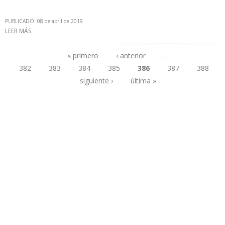
PUBLICADO: 08 de abril de 2019
LEER MÁS
SOBRE PERUPETRO SE PROPONE AUMENTAR PRODUCCIÓN DE
PETRÓLEO A 100.000 BARRILES DIARIOS
« primero
‹ anterior
…
382
383
384
385
386
387
388
Páginas
siguiente ›
última »