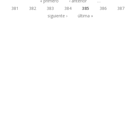
« primero
‹ anterior
…
381
382
383
384
385
386
387
Páginas
siguiente ›
última »