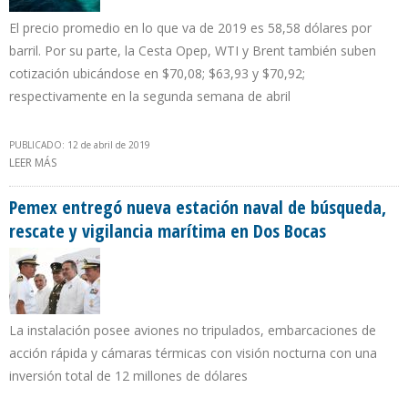
El precio promedio en lo que va de 2019 es 58,58 dólares por
barril. Por su parte, la Cesta Opep, WTI y Brent también suben
cotización ubicándose en $70,08; $63,93 y $70,92;
respectivamente en la segunda semana de abril
PUBLICADO: 12 de abril de 2019
LEER MÁS
SOBRE CRUDO VENEZOLANO GANÓ $2,16 EN SEMANA DEL 8 AL 12
DE ABRIL Y SE COTIZÓ EN $65,61 POR BARRIL
Pemex entregó nueva estación naval de búsqueda,
rescate y vigilancia marítima en Dos Bocas
La instalación posee aviones no tripulados, embarcaciones de
acción rápida y cámaras térmicas con visión nocturna con una
inversión total de 12 millones de dólares