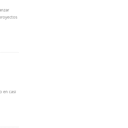
anzar
 proyectos
o en casi