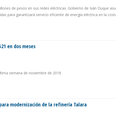
millones de pesos en sus redes eléctricas. Gobierno de Iván Duque as
as para garantizará servicio eficiente de energía eléctrica en la cost
RIBE PARA BÚSQUEDA DE NUEVOS OPERADORES EN EL SECTOR ELÉCTRICO
 $21 en dos meses
a última semana de noviembre de 2018
DE $21 EN DOS MESES
 para modernización de la refinería Talara