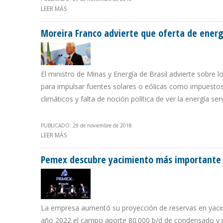
LEER MÁS
SOBRE EX PRESIDENTES DE CÁMARA PETROLERA DE VE
PRODUCCIÓN
Moreira Franco advierte que oferta de energí
El ministro de Minas y Energía de Brasil advierte sobre l
para impulsar fuentes solares o eólicas como impuestos,
climáticos y falta de noción política de ver la energía ser
PUBLICADO: 29 de noviembre de 2018
LEER MÁS
SOBRE MOREIRA FRANCO ADVIERTE QUE OFERTA DE ENER
Pemex descubre yacimiento más importante e
La empresa aumentó su proyección de reservas en yacimie
año 2022 el campo aporte 80.000 b/d de condensado y m