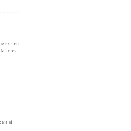
ÍDA DE
que existen
 factores
para el