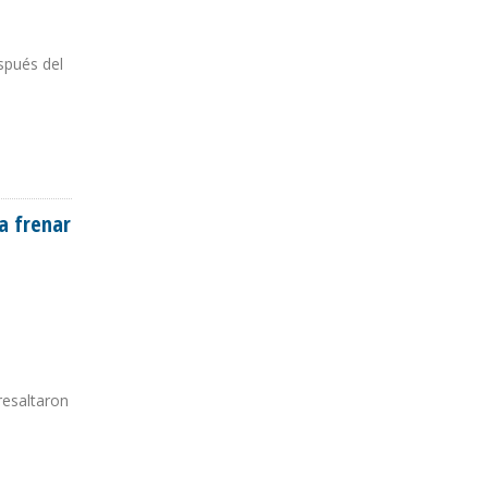
spués del
a frenar
resaltaron