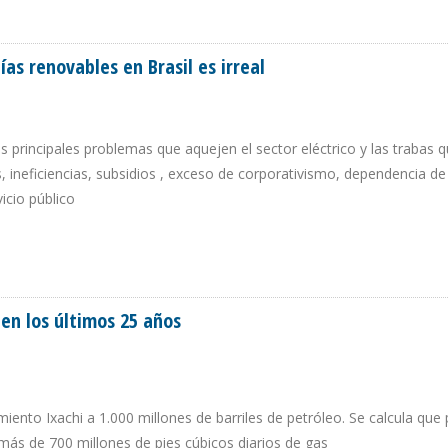
NEZUELA RECOMIENDAN INCORPORACIÓN DEL SECTOR PRIVADO PARA FRENAR CA
as renovables en Brasil es irreal
os principales problemas que aquejen el sector eléctrico y las trabas 
 ineficiencias, subsidios , exceso de corporativismo, dependencia de
vicio público
GÍAS RENOVABLES EN BRASIL ES IRREAL
n los últimos 25 años
nto Ixachi a 1.000 millones de barriles de petróleo. Se calcula que 
ás de 700 millones de pies cúbicos diarios de gas