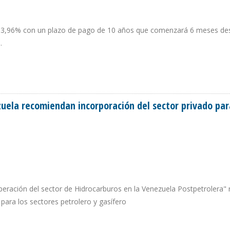
de 3,96% con un plazo de pago de 10 años que comenzará 6 meses de
.
ES PARA MODERNIZACIÓN DE LA REFINERÍA TALARA
uela recomiendan incorporación del sector privado par
eración del sector de Hidrocarburos en la Venezuela Postpetrolera" 
s para los sectores petrolero y gasífero