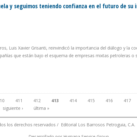
ela y seguimos teniendo confianza en el futuro de su i
s, Luis Xavier Grisanti, reinvindicó la importancia del diálogo y la c
mpañías que están bajo el esquema de empresas mixtas petroleras o 
ZUELA Y SEGUIMOS TENIENDO CONFIANZA EN EL FUTURO DE SU INDUSTRIA PET
10
411
412
413
414
415
416
417
siguiente ›
última »
os los derechos reservados / Editorial Los Barrosos Petroguia, C.A.
Desarrollado por Humana Service Group