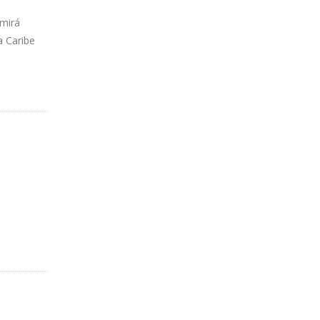
umirá
a Caribe