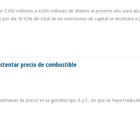
re 3.500 millones a 4.000 millones de dólares el próximo año para alc
 por día. El 92% del total de las inversiones de capital se destinará a
CCIÓN EL 81% DE LAS INVERSIONES DE 2019
ustentar precio de combustible
semanas de precio en la gasolina tipo A y C, sin que se haya traducid
N SUSTENTAR PRECIO DE COMBUSTIBLE