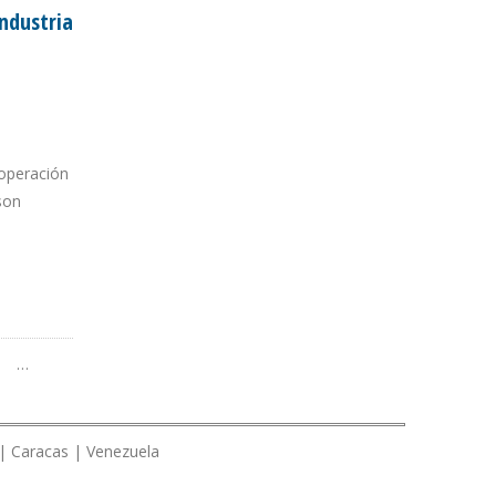
ndustria
ooperación
son
ROLERA
…
 | Caracas | Venezuela