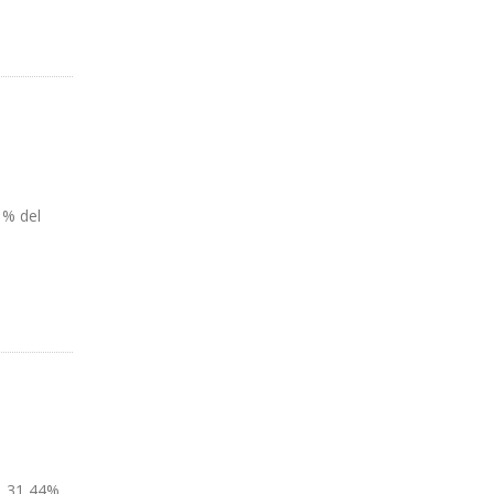
 Y
1% del
, 31,44%,