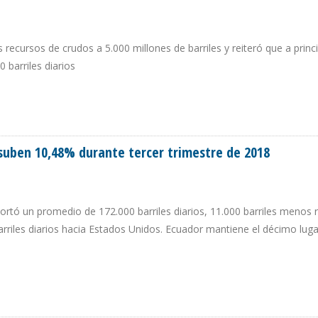
 recursos de crudos a 5.000 millones de barriles y reiteró que a princ
 barriles diarios
O DE RESERVAS DE PETRÓLEO EN AGUAS DE GUYANA
suben 10,48% durante tercer trimestre de 2018
rtó un promedio de 172.000 barriles diarios, 11.000 barriles menos 
riles diarios hacia Estados Unidos. Ecuador mantiene el décimo lu
UU SUBEN 10,48% DURANTE TERCER TRIMESTRE DE 2018