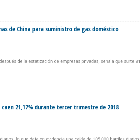
AS DE INTENCIÓN PARA FINANCIAR PROYECTOS EN INFRAESTRUCTURA, ENERGÍA
as de China para suministro de gas doméstico
después de la estatización de empresas privadas, señala que surte 8
BONAS DE CHINA PARA SUMINISTRO DE GAS DOMÉSTICO
 caen 21,17% durante tercer trimestre de 2018
arios, lo que deja en evidencia una caída de 105.000 barriles diarios