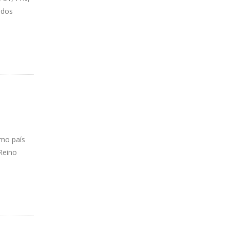
ados
omo país
Reino