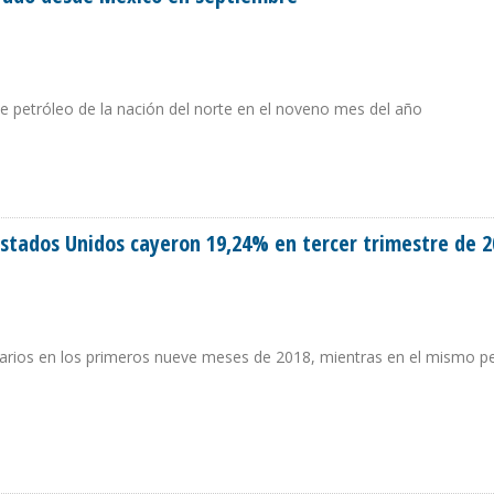
de petróleo de la nación del norte en el noveno mes del año
E CRUDO DESDE MÉXICO EN SEPTIEMBRE
Estados Unidos cayeron 19,24% en tercer trimestre de 2
diarios en los primeros nueve meses de 2018, mientras en el mismo p
A ESTADOS UNIDOS CAYERON 19,24% EN TERCER TRIMESTRE DE 2018