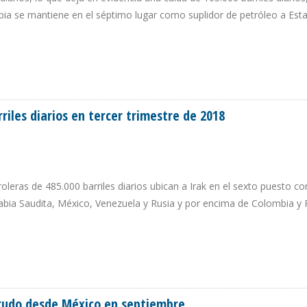
bia se mantiene en el séptimo lugar como suplidor de petróleo a Est
EUU CAEN 21,17% DURANTE TERCER TRIMESTRE DE 2018
riles diarios en tercer trimestre de 2018
oleras de 485.000 barriles diarios ubican a Irak en el sexto puesto c
bia Saudita, México, Venezuela y Rusia y por encima de Colombia y 
RRILES DIARIOS EN TERCER TRIMESTRE DE 2018
crudo desde México en septiembre