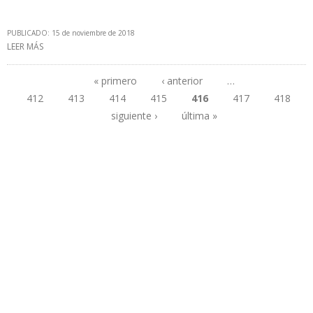
PUBLICADO: 15 de noviembre de 2018
LEER MÁS
SOBRE ECOPETROL DENUNCIA QUE PDVSA QUIERE VENDERLE GAS
NATURAL CON ALTO CONTENIDO DE DIÓXIDO DE CARBONO
« primero
‹ anterior
…
412
413
414
415
416
417
418
Páginas
siguiente ›
última »