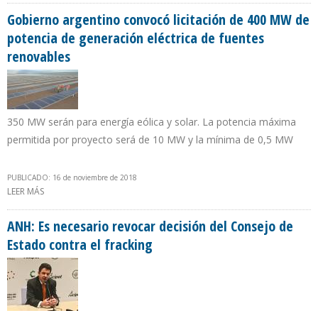
Gobierno argentino convocó licitación de 400 MW de
potencia de generación eléctrica de fuentes
renovables
350 MW serán para energía eólica y solar. La potencia máxima
permitida por proyecto será de 10 MW y la mínima de 0,5 MW
PUBLICADO: 16 de noviembre de 2018
LEER MÁS
SOBRE GOBIERNO ARGENTINO CONVOCÓ LICITACIÓN DE 400 MW
DE POTENCIA DE GENERACIÓN ELÉCTRICA DE FUENTES
RENOVABLES
ANH: Es necesario revocar decisión del Consejo de
Estado contra el fracking