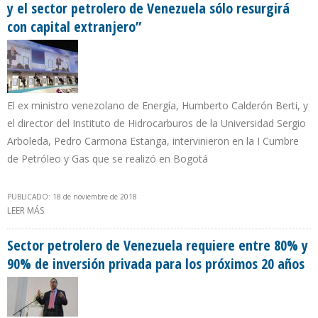
y el sector petrolero de Venezuela sólo resurgirá
con capital extranjero”
El ex ministro venezolano de Energía, Humberto Calderón Berti, y
el director del Instituto de Hidrocarburos de la Universidad Sergio
Arboleda, Pedro Carmona Estanga, intervinieron en la I Cumbre
de Petróleo y Gas que se realizó en Bogotá
PUBLICADO: 18 de noviembre de 2018
LEER MÁS
SOBRE “PDVSA ESTÁ EN BANCARROTA, SE TENDRÁ QUE REFUNDAR
Y EL SECTOR PETROLERO DE VENEZUELA SÓLO RESURGIRÁ CON
CAPITAL EXTRANJERO”
Sector petrolero de Venezuela requiere entre 80% y
90% de inversión privada para los próximos 20 años