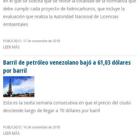
en el que se solicita que se revise la totalidad de la normativa que
debe cumplir cada proyecto de hidrocarburos, que incluye la
evaluación que realiza la Autoridad Nacional de Licencias
Ambientales
PUBLICADO: 17 de noviembre de 2018
LEER MÁS
SOBRE MINISTERIO DE MINAS SOLICITÓ AL CONSEJO DE ESTADO
QUE RECONSIDERE DECISIÓN CONTRA USO DEL FRACKING EN
COLOMBIA
Barril de petróleo venezolano bajó a 61,03 dólares
por barril
Esta es la sexta semana consecutiva en que el precio del crudo
desciende luego de llegar a 70 dólares por barril
PUBLICADO: 16 de noviembre de 2018
LEER MÁS
SOBRE BARRIL DE PETRÓLEO VENEZOLANO BAJÓ A 61,03 DÓLARES
POR BARRIL