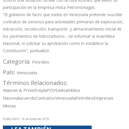
ocurrió una situación similar con la rusa Rosneft que elevó su
participación en la empresa mixta Petromonagas.
“El gobierno de facto que existe en Venezuela pretende suscribir
contratos de servicios para actividades primarias de exploración,
extracción, recolección, transporte y almacenamiento inicial de
los yacimientos de hidrocarburos , sin informar la Asamblea
Nacional, ni solicitar su aprobación como lo establece la
Constitución”, puntualizó.
Categoría:
Petróleo
País:
Venezuela
Términos Relacionados:
Mauren & Prom
Erepla
PDVSA
Asamblea
Nacional
acuerdo
Contratos
Venezuela
Petróleo
Empresas
Mixtas
PUBLICADO: 16 de enero de 2019