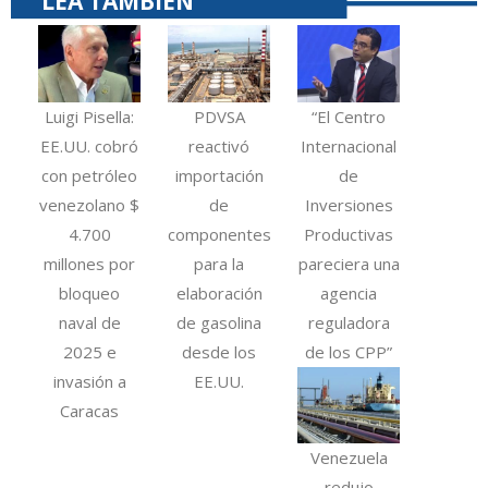
LEA TAMBIÉN
Luigi Pisella:
PDVSA
“El Centro
EE.UU. cobró
reactivó
Internacional
con petróleo
importación
de
venezolano $
de
Inversiones
4.700
componentes
Productivas
millones por
para la
pareciera una
bloqueo
elaboración
agencia
naval de
de gasolina
reguladora
2025 e
desde los
de los CPP”
invasión a
EE.UU.
Caracas
Venezuela
redujo