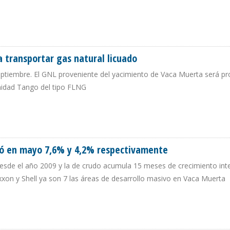
,8% EN UN AÑO
a transportar gas natural licuado
eptiembre. El GNL proveniente del yacimiento de Vaca Muerta será p
unidad Tango del tipo FLNG
 PARA TRANSPORTAR GAS NATURAL LICUADO
ció en mayo 7,6% y 4,2% respectivamente
desde el año 2009 y la de crudo acumula 15 meses de crecimiento inte
xxon y Shell ya son 7 las áreas de desarrollo masivo en Vaca Muerta
RECIÓ EN MAYO 7,6% Y 4,2% RESPECTIVAMENTE