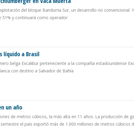
e Schlumberger en Vaca Muerta
lotación del bloque Bandurria Sur, un desarrollo no convencional. 
 de 51% y continuará como operador
N DE SCHLUMBERGER EN VACA MUERTA
 líquido a Brasil
nero belga Excalibur perteneciente a la compañía estadounidense Exc
lanca con destino a Salvador de Bahía
GAS LÍQUIDO A BRASIL
en un año
illones de metros cúbicos, la más alta en 11 años. La producción de g
r semestre el país exportó más de 1.000 millones de metros cúbicos d