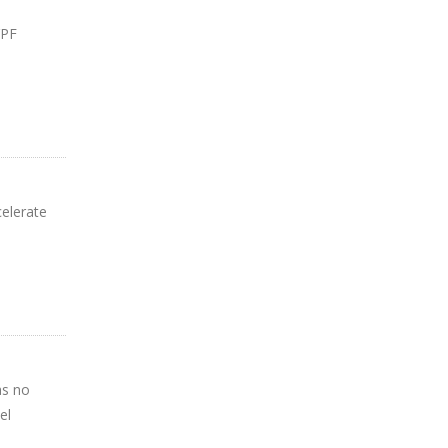
YPF
elerate
as no
el