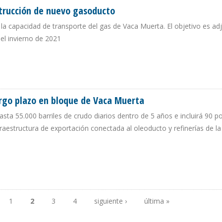
strucción de nuevo gasoducto
 la capacidad de transporte del gas de Vaca Muerta. El objetivo es adj
el invierno de 2021
A CONSTRUCCIÓN DE NUEVO GASODUCTO
argo plazo en bloque de Vaca Muerta
sta 55.000 barriles de crudo diarios dentro de 5 años e incluirá 90 p
nfraestructura de exportación conectada al oleoducto y refinerías de 
O A LARGO PLAZO EN BLOQUE DE VACA MUERTA
1
2
3
4
siguiente ›
última »