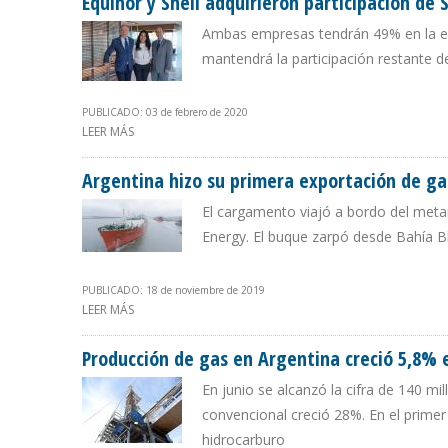
Equinor y Shell adquirieron participación d
Ambas empresas tendrán 49% en la exp
mantendrá la participación restante
PUBLICADO: 03 de febrero de 2020
LEER MÁS
SOBRE EQUINOR Y SHELL ADQUIRIERON PARTICIPACIÓ
Argentina hizo su primera exportación de gas
El cargamento viajó a bordo del meta
Energy. El buque zarpó desde Bahía B
PUBLICADO: 18 de noviembre de 2019
LEER MÁS
SOBRE ARGENTINA HIZO SU PRIMERA EXPORTACIÓN DE 
Producción de gas en Argentina creció 5,8% 
En junio se alcanzó la cifra de 140 m
convencional creció 28%. En el prime
hidrocarburo