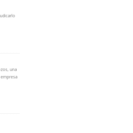
udicarlo
ozos, una
la empresa