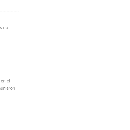
os no
 en el
eunieron