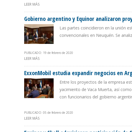
LEER MÁS
SOBRE YPF LOGRÓ RÉCORD DE 12 FRACTURAS EN UN D
Gobierno argentino y Equinor analizaron pro
Las partes coincidieron en la unión e
convencionales en Neuquén. Se analiz
PUBLICADO: 19 de febrero de 2020
LEER MÁS
SOBRE GOBIERNO ARGENTINO Y EQUINOR ANALIZARO
ExxonMobil estudia expandir negocios en Ar
Entre los proyectos de la empresa es
yacimiento de Vaca Muerta, así como 
con funcionarios del gobierno argenti
PUBLICADO: 05 de febrero de 2020
LEER MÁS
SOBRE EXXONMOBIL ESTUDIA EXPANDIR NEGOCIOS EN