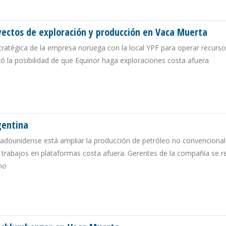
ÍA EN VACA MUERTA
yectos de exploración y producción en Vaca Muerta
stratégica de la empresa noruega con la local YPF para operar recurs
ó la posibilidad de que Equinor haga exploraciones costa afuera
N PROYECTOS DE EXPLORACIÓN Y PRODUCCIÓN EN VACA MUERTA
gentina
tadounidense está ampliar la producción de petróleo no convencional
trabajos en plataformas costa afuera. Gerentes de la compañía se r
no
 ARGENTINA