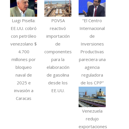
Luigi Pisella:
PDVSA
“El Centro
EE.UU. cobró
reactivó
Internacional
con petróleo
importación
de
venezolano $
de
Inversiones
4.700
componentes
Productivas
millones por
para la
pareciera una
bloqueo
elaboración
agencia
naval de
de gasolina
reguladora
2025 e
desde los
de los CPP”
invasión a
EE.UU.
Caracas
Venezuela
redujo
exportaciones