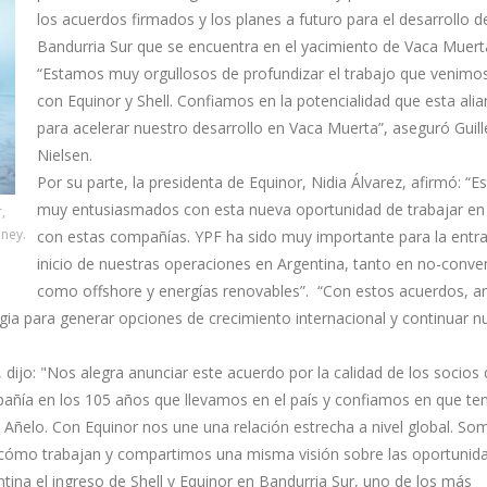
los acuerdos firmados y los planes a futuro para el desarrollo d
Bandurria Sur que se encuentra en el yacimiento de Vaca Muert
“Estamos muy orgullosos de profundizar el trabajo que venimo
con Equinor y Shell. Confiamos en la potencialidad que esta alia
para acelerar nuestro desarrollo en Vaca Muerta”, aseguró Guil
Nielsen.
Por su parte, la presidenta de Equinor, Nidia Álvarez, afirmó: “
muy entusiasmados con esta nueva oportunidad de trabajar en
,
oney.
con estas compañías. YPF ha sido muy importante para la entra
inicio de nuestras operaciones en Argentina, tanto en no-conve
como offshore y energías renovables”. “Con estos acuerdos, 
egia para generar opciones de crecimiento internacional y continuar n
 dijo: "Nos alegra anunciar este acuerdo por la calidad de los socios
añía en los 105 años que llevamos en el país y confiamos en que t
ñelo. Con Equinor nos une una relación estrecha a nivel global. So
s cómo trabajan y compartimos una misma visión sobre las oportunid
tina el ingreso de Shell y Equinor en Bandurria Sur, uno de los más