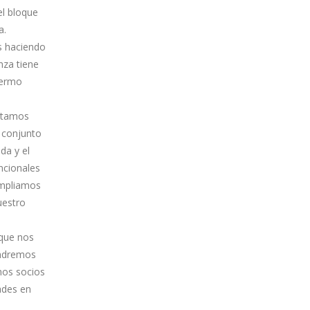
el bloque
a.
s haciendo
nza tiene
lermo
Estamos
 conjunto
da y el
ncionales
ampliamos
uestro
 que nos
endremos
mos socios
ades en