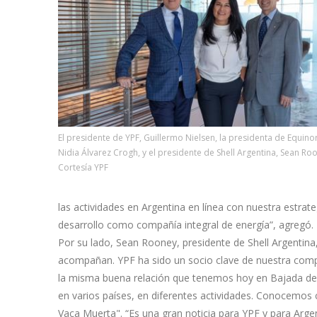
El presidente de YPF, Guillermo Nielsen, la presidenta de Equinor
Nidia Álvarez Crogh, y el presidente de Shell Argentina, Sean Ro
Cortesía YPF
las actividades en Argentina en línea con nuestra estrat
desarrollo como compañía integral de energía”, agregó.
Por su lado, Sean Rooney, presidente de Shell Argentina,
acompañan. YPF ha sido un socio clave de nuestra comp
la misma buena relación que tenemos hoy en Bajada de A
en varios países, en diferentes actividades. Conocemo
Vaca Muerta". “Es una gran noticia para YPF y para Argen