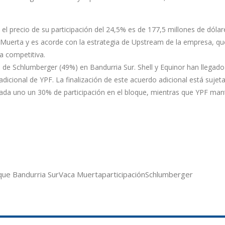
 el precio de su participación del 24,5% es de 177,5 millones de dólar
a Muerta y es acorde con la estrategia de Upstream de la empresa, q
a competitiva.
n de Schlumberger (49%) en Bandurria Sur. Shell y Equinor han llegado
dicional de YPF. La finalización de este acuerdo adicional está sujeta
cada uno un 30% de participación en el bloque, mientras que YPF man
que Bandurria Sur
Vaca Muerta
participación
Schlumberger