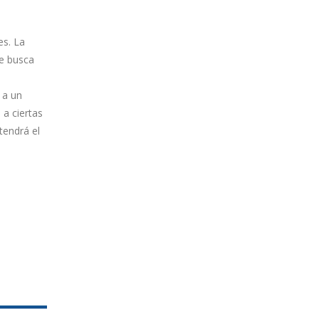
es. La
ue busca
 a un
 a ciertas
tendrá el