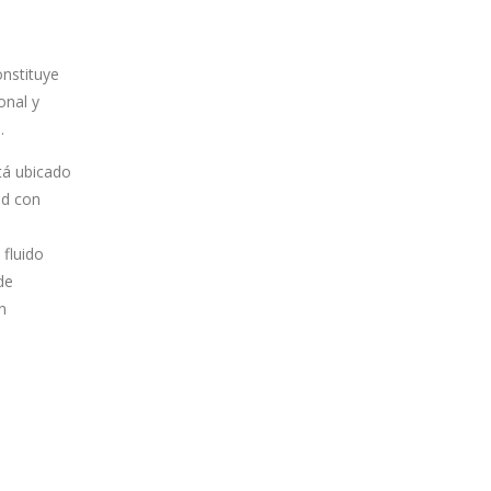
onstituye
onal y
.
tá ubicado
ad con
 fluido
de
n