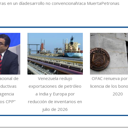
ras en un día
desarrollo no convencional
Vaca Muerta
Petronas
acional de
Venezuela redujo
OFAC renueva por
ductivas
exportaciones de petróleo
licencia de los bo
agencia
a India y Europa por
2020
los CPP”
reducción de inventarios en
julio de 2026