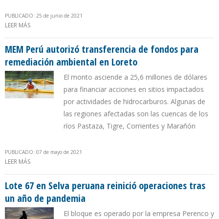
PUBLICADO: 25 de junio de 2021
LEER MÁS
SOBRE PETROPERÚ SELECCIONÓ A ALTAMESA ENERGY CANADA
INC COMO OPERADOR DEL LOTE 192 EN LORETO
MEM Perú autorizó transferencia de fondos para
remediación ambiental en Loreto
El monto asciende a 25,6 millones de dólares
para financiar acciones en sitios impactados
por actividades de hidrocarburos. Algunas de
las regiones afectadas son las cuencas de los
ríos Pastaza, Tigre, Corrientes y Marañón
PUBLICADO: 07 de mayo de 2021
LEER MÁS
SOBRE MEM PERÚ AUTORIZÓ TRANSFERENCIA DE FONDOS PARA
REMEDIACIÓN AMBIENTAL EN LORETO
Lote 67 en Selva peruana reinició operaciones tras
un año de pandemia
El bloque es operado por la empresa Perenco y