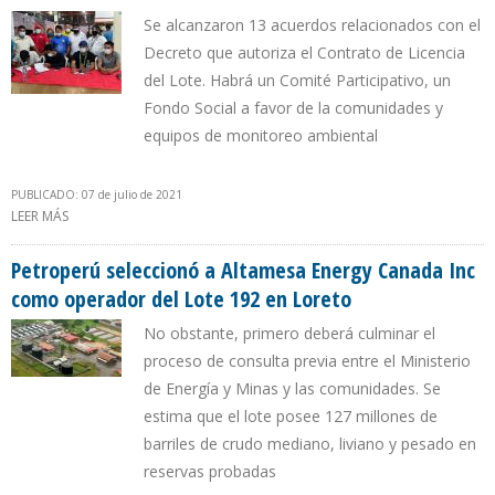
Se alcanzaron 13 acuerdos relacionados con el
Decreto que autoriza el Contrato de Licencia
del Lote. Habrá un Comité Participativo, un
Fondo Social a favor de la comunidades y
equipos de monitoreo ambiental
PUBLICADO: 07 de julio de 2021
LEER MÁS
SOBRE GOBIERNO PERUANO SUSCRIBIÓ ACTA DE CONSULTA
PREVIA DEL LOTE 192 CON COMUNIDADES INDÍGENAS DEL RÍO
PASTAZA
Petroperú seleccionó a Altamesa Energy Canada Inc
como operador del Lote 192 en Loreto
No obstante, primero deberá culminar el
proceso de consulta previa entre el Ministerio
de Energía y Minas y las comunidades. Se
estima que el lote posee 127 millones de
barriles de crudo mediano, liviano y pesado en
reservas probadas