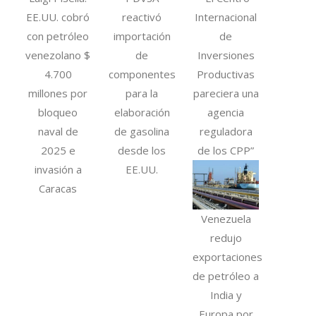
EE.UU. cobró
reactivó
Internacional
con petróleo
importación
de
venezolano $
de
Inversiones
4.700
componentes
Productivas
millones por
para la
pareciera una
bloqueo
elaboración
agencia
naval de
de gasolina
reguladora
2025 e
desde los
de los CPP”
invasión a
EE.UU.
Caracas
Venezuela
redujo
exportaciones
de petróleo a
India y
Europa por