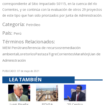
correspondiente al Sitio Impactado S0115, en la cuenca del río
Corrientes, y se continúa con la evaluación de otros 29 proyectos
de este tipo que han sido priorizados por Junta de Administración.
Categoría:
Petróleo
País:
Perú
Términos Relacionados:
MEM Perú
transferencia de recursos
remediación
ambiental
Loreto
ríos
Pastaza
Tigre
Corrientes
Marañón
JUan de
Administración
PUBLICADO: 07 de mayo de 2021
LEA TAMBIÉN
Luigi Pisella:
PDVSA
“El Centro