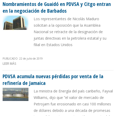
CNPC
Nombramientos de Guaidó en PDVSA y Citgo entran
en la negociación de Barbados
Los representantes de Nicolás Maduro
solicitan a la oposición que la Asamblea
Nacional se retracte de la designación de
juntas directivas en la petrolera estatal y su
filial en Estados Unidos
PUBLICADO: 22 de julio de 2019
LEER MÁS
SOBRE NOMBRAMIENTOS DE GUAIDÓ EN PDVSA Y CITGO ENTRAN
EN LA NEGOCIACIÓN DE BARBADOS
PDVSA acumula nuevas pérdidas por venta de la
refinería de Jamaica
La ministra de Energía del país caribeño, Fayval
Williams, dijo que ”el valor de mercado de
Petrojam fue erosionado en casi 100 millones
de dólares debido a una década de promesas