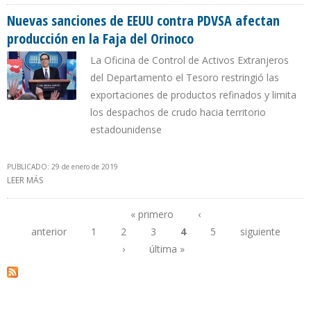
RECUPERAR LA PRODUCCIÓN EN 1 MILLÓN DE BARRILES”
Nuevas sanciones de EEUU contra PDVSA afectan
producción en la Faja del Orinoco
La Oficina de Control de Activos Extranjeros
del Departamento el Tesoro restringió las
exportaciones de productos refinados y limita
los despachos de crudo hacia territorio
estadounidense
PUBLICADO: 29 de enero de 2019
LEER MÁS
SOBRE NUEVAS SANCIONES DE EEUU CONTRA PDVSA AFECTAN
PRODUCCIÓN EN LA FAJA DEL ORINOCO
« primero
‹
anterior
1
2
3
4
5
siguiente
Páginas
›
última »