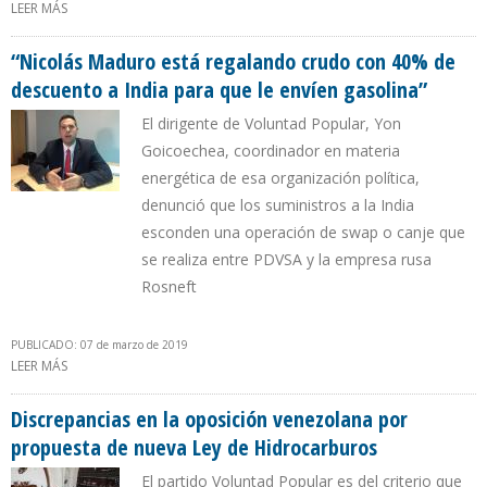
LEER MÁS
SOBRE ELÍAS MATTA: “EL CONSENSO DEBE PREDOMINAR EN LA AN
PARA RECUPERAR LA INDUSTRIA PETROLERA DE VENEZUELA”
“Nicolás Maduro está regalando crudo con 40% de
descuento a India para que le envíen gasolina”
El dirigente de Voluntad Popular, Yon
Goicoechea, coordinador en materia
energética de esa organización política,
denunció que los suministros a la India
esconden una operación de swap o canje que
se realiza entre PDVSA y la empresa rusa
Rosneft
PUBLICADO: 07 de marzo de 2019
LEER MÁS
SOBRE “NICOLÁS MADURO ESTÁ REGALANDO CRUDO CON 40%
DE DESCUENTO A INDIA PARA QUE LE ENVÍEN GASOLINA”
Discrepancias en la oposición venezolana por
propuesta de nueva Ley de Hidrocarburos
El partido Voluntad Popular es del criterio que