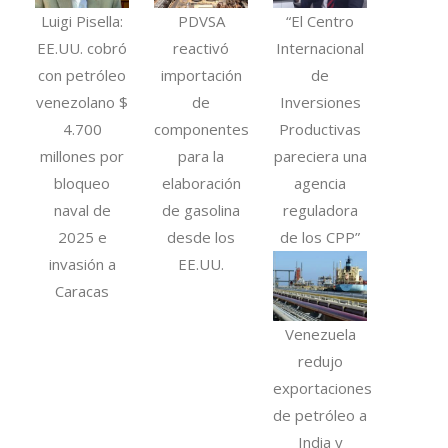
Luigi Pisella:
PDVSA
“El Centro
EE.UU. cobró
reactivó
Internacional
con petróleo
importación
de
venezolano $
de
Inversiones
4.700
componentes
Productivas
millones por
para la
pareciera una
bloqueo
elaboración
agencia
naval de
de gasolina
reguladora
2025 e
desde los
de los CPP”
invasión a
EE.UU.
Caracas
Venezuela
redujo
exportaciones
de petróleo a
India y