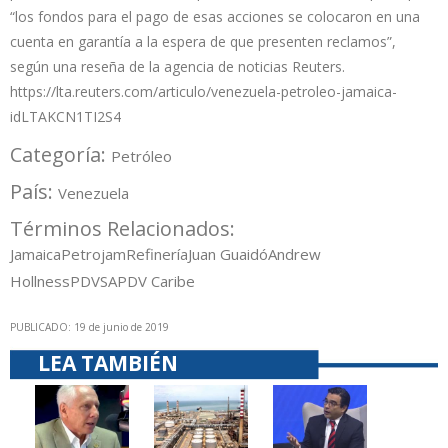
“los fondos para el pago de esas acciones se colocaron en una
cuenta en garantía a la espera de que presenten reclamos”,
según una reseña de la agencia de noticias Reuters.
https://lta.reuters.com/articulo/venezuela-petroleo-jamaica-
idLTAKCN1TI2S4
Categoría:
Petróleo
País:
Venezuela
Términos Relacionados:
Jamaica
Petrojam
Refinería
Juan Guaidó
Andrew
Hollness
PDVSA
PDV Caribe
PUBLICADO: 19 de junio de 2019
LEA TAMBIÉN