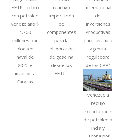
EE.UU. cobró
reactivó
Internacional
con petróleo
importación
de
venezolano $
de
Inversiones
4.700
componentes
Productivas
millones por
para la
pareciera una
bloqueo
elaboración
agencia
naval de
de gasolina
reguladora
2025 e
desde los
de los CPP”
invasión a
EE.UU.
Caracas
Venezuela
redujo
exportaciones
de petróleo a
India y
Europa por