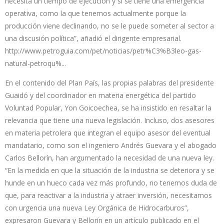
necesita un tiempo de ejecución y si se tiene una emergencia
operativa, como la que tenemos actualmente porque la
producción viene declinando, no se le puede someter al sector a
una discusión política”, añadió el dirigente empresarial.
http://www.petroguia.com/pet/noticias/petr%C3%B3leo-gas-
natural-petroqu%...
En el contenido del Plan País, las propias palabras del presidente
Guaidó y del coordinador en materia energética del partido
Voluntad Popular, Yon Goicoechea, se ha insistido en resaltar la
relevancia que tiene una nueva legislación. Incluso, dos asesores
en materia petrolera que integran el equipo asesor del eventual
mandatario, como son el ingeniero Andrés Guevara y el abogado
Carlos Bellorín, han argumentado la necesidad de una nueva ley.
“En la medida en que la situación de la industria se deteriora y se
hunde en un hueco cada vez más profundo, no tenemos duda de
que, para reactivar a la industria y atraer inversión, necesitamos
con urgencia una nueva Ley Orgánica de Hidrocarburos”,
expresaron Guevara y Bellorín en un artículo publicado en el