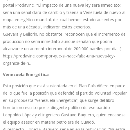
portal Prodavinci. “El impacto de una nueva ley será inmediato;
sería una señal clara de cambio y traería a Venezuela de nuevo al
mapa energético mundial, del cual hemos estado ausentes por
más de una década”, indicaron estos expertos.
Guevara y Bellorín, no obstante, reconocen que el incremento de
producción no sería inmediato aunque señalan que podría
alcanzarse un aumento interanual de 200.000 barriles por día. (
https://prodavinci.com/por-que-si-hace-falta-una-nueva-ley-
organica-de-h...
Venezuela Energética
Esta posición que está sustentada en el Plan País difiere en parte
de lo que fue la posición que defendió el partido Voluntad Popular
en su propuesta “Venezuela Energética”, que surge del libro
homónimo escrito por el dirigente político de ese partido
Leopoldo López y el ingeniero Gustavo Baquero, quien encabeza
el equipo asesor en materia petrolera de Guaidó.
Al respecto, López y Baquero señalan en la publicación: “Nuestra