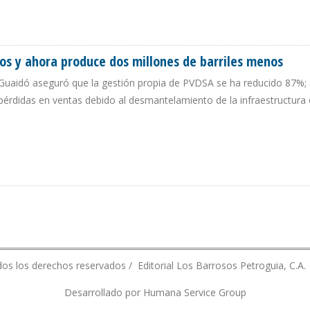
 POR PROPUESTA DE NUEVA LEY DE HIDROCARBUROS
ños y ahora produce dos millones de barriles menos
 Guaidó aseguró que la gestión propia de PVDSA se ha reducido 87%;
s pérdidas en ventas debido al desmantelamiento de la infraestructura
 AÑOS Y AHORA PRODUCE DOS MILLONES DE BARRILES MENOS
os los derechos reservados / Editorial Los Barrosos Petroguia, C.A.
Desarrollado por Humana Service Group