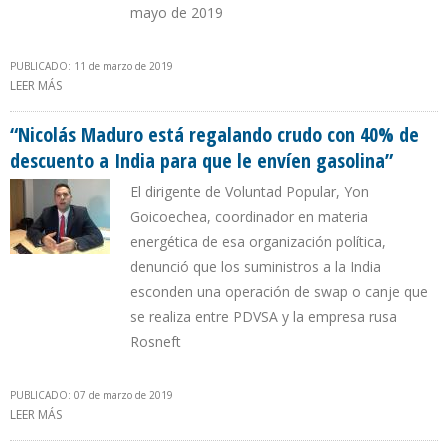
mayo de 2019
PUBLICADO: 11 de marzo de 2019
LEER MÁS
SOBRE TRIBUNAL DEL CIADI ORDENA A PDVSA A INDEMNIZAR A
CONOCO-PILLIPS POR $ 8.754 MILLONES
“Nicolás Maduro está regalando crudo con 40% de
descuento a India para que le envíen gasolina”
El dirigente de Voluntad Popular, Yon
Goicoechea, coordinador en materia
energética de esa organización política,
denunció que los suministros a la India
esconden una operación de swap o canje que
se realiza entre PDVSA y la empresa rusa
Rosneft
PUBLICADO: 07 de marzo de 2019
LEER MÁS
SOBRE “NICOLÁS MADURO ESTÁ REGALANDO CRUDO CON 40%
DE DESCUENTO A INDIA PARA QUE LE ENVÍEN GASOLINA”