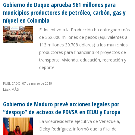
Gobierno de Duque aprueba $61 millones para
municipios productores de petróleo, carbón, gas y
níquel en Colombia
El Incentivo a la Producción ha entregado más
de 352.000 millones de pesos (equivalentes a
113 millones 39.708 dólares) a los municipios
productores para financiar 324 proyectos de
transporte, vivienda, educación, recreación y
deporte
PUBLICADO: 07 de marzo de 2019
LEER MÁS
SOBRE GOBIERNO DE DUQUE APRUEBA $61 MILLONES PARA
MUNICIPIOS PRODUCTORES DE PETRÓLEO, CARBÓN, GAS Y
NÍQUEL EN COLOMBIA
Gobierno de Maduro prevé acciones legales por
“despojo” de activos de PDVSA en EEUU y Europa
La vicepresidente ejecutiva de Venezuela,
Delcy Rodríguez, informó que la filial de