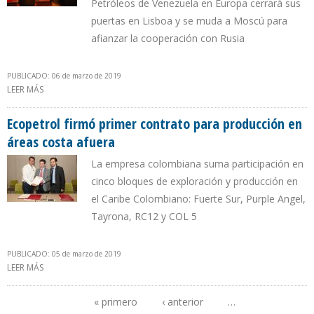
Petróleos de Venezuela en Europa cerrará sus
puertas en Lisboa y se muda a Moscú para
afianzar la cooperación con Rusia
PUBLICADO: 06 de marzo de 2019
LEER MÁS
SOBRE GOBIERNO DE MADURO PREVÉ ACCIONES LEGALES POR
“DESPOJO” DE ACTIVOS DE PDVSA EN EEUU Y EUROPA
Ecopetrol firmó primer contrato para producción en
áreas costa afuera
La empresa colombiana suma participación en
cinco bloques de exploración y producción en
el Caribe Colombiano: Fuerte Sur, Purple Angel,
Tayrona, RC12 y COL 5
PUBLICADO: 05 de marzo de 2019
LEER MÁS
SOBRE ECOPETROL FIRMÓ PRIMER CONTRATO PARA PRODUCCIÓN
EN ÁREAS COSTA AFUERA
« primero
‹ anterior
…