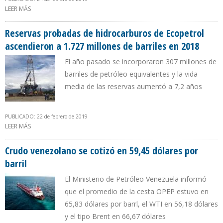
LEER MÁS
SOBRE NUEVA DIRECTIVA DE CITGO ASUMIÓ FUNCIONES PARA
GARANTIZAR ESTABILIDAD OPERACIONAL Y FINANCIERA DE LA
COMPAÑÍA
Reservas probadas de hidrocarburos de Ecopetrol
ascendieron a 1.727 millones de barriles en 2018
El año pasado se incorporaron 307 millones de
barriles de petróleo equivalentes y la vida
media de las reservas aumentó a 7,2 años
PUBLICADO: 22 de febrero de 2019
LEER MÁS
SOBRE RESERVAS PROBADAS DE HIDROCARBUROS DE ECOPETROL
ASCENDIERON A 1.727 MILLONES DE BARRILES EN 2018
Crudo venezolano se cotizó en 59,45 dólares por
barril
El Ministerio de Petróleo Venezuela informó
que el promedio de la cesta OPEP estuvo en
65,83 dólares por barrl, el WTI en 56,18 dólares
y el tipo Brent en 66,67 dólares