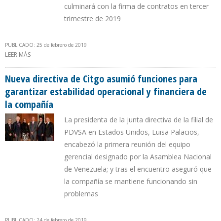
culminará con la firma de contratos en tercer
trimestre de 2019
PUBLICADO: 25 de febrero de 2019
LEER MÁS
SOBRE NUEVA ASIGNACIÓN DE ÁREAS DE EXPLORACIÓN Y
PRODUCCIÓN DE HIDROCARBUROS SIGNIFICARÁ $600 MILLONES
DE INVERSIÓN PARA COLOMBIA
Nueva directiva de Citgo asumió funciones para
garantizar estabilidad operacional y financiera de
la compañía
La presidenta de la junta directiva de la filial de
PDVSA en Estados Unidos, Luisa Palacios,
encabezó la primera reunión del equipo
gerencial designado por la Asamblea Nacional
de Venezuela; y tras el encuentro aseguró que
la compañía se mantiene funcionando sin
problemas
PUBLICADO: 24 de febrero de 2019