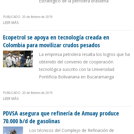
Estratégico de la petrolera brasileña
PUBLICADO: 20 de febrero de 2019
LEER MÁS
SOBRE PETROBRAS INICIÓ PRODUCCIÓN DE LA P-76 EN PRE-SAL DE
LA CUENCA DE SANTOS
Ecopetrol se apoya en tecnología creada en
Colombia para movilizar crudos pesados
La empresa petrolera resalta los logros que ha
obtenido del convenio de cooperación
tecnológica suscrito con la Universidad
Pontificia Bolivariana en Bucaramanga
PUBLICADO: 20 de febrero de 2019
LEER MÁS
SOBRE ECOPETROL SE APOYA EN TECNOLOGÍA CREADA EN
COLOMBIA PARA MOVILIZAR CRUDOS PESADOS
PDVSA asegura que refinería de Amuay produce
70.000 b/d de gasolinas
Los técnicos del Complejo de Refinación de