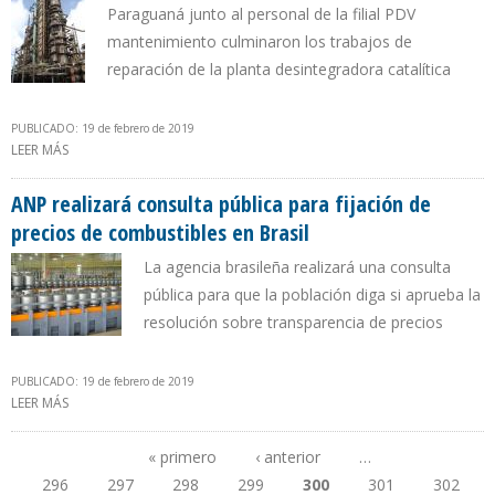
Paraguaná junto al personal de la filial PDV
mantenimiento culminaron los trabajos de
reparación de la planta desintegradora catalítica
PUBLICADO: 19 de febrero de 2019
LEER MÁS
SOBRE PDVSA ASEGURA QUE REFINERÍA DE AMUAY PRODUCE
70.000 B/D DE GASOLINAS
ANP realizará consulta pública para fijación de
precios de combustibles en Brasil
La agencia brasileña realizará una consulta
pública para que la población diga si aprueba la
resolución sobre transparencia de precios
PUBLICADO: 19 de febrero de 2019
LEER MÁS
SOBRE ANP REALIZARÁ CONSULTA PÚBLICA PARA FIJACIÓN DE
PRECIOS DE COMBUSTIBLES EN BRASIL
« primero
‹ anterior
…
296
297
298
299
300
301
302