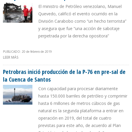
El ministro de Petróleo venezolano, Manuel
Quevedo, calificó el evento ocurrido en la
División Carabobo como “un hecho terrorista”
y asegura que fue “una acción de sabotaje
perpetrada por la derecha opositora”
PUBLICADO: 20 de febrero de 2019
LEER MÁS
SOBRE PDVSA ADMITE DAÑOS EN ESTACIÓN DE BOMBEO ERO EN
LA FAJA DEL ORINOCO CON CAPACIDAD DE 300.000 B/D
Petrobras inició producción de la P-76 en pre-sal de
la Cuenca de Santos
Con capacidad para procesar diariamente
hasta 150.000 barriles de petróleo y comprimir
hasta 6 millones de metros cúbicos de gas
natural es la segunda plataforma a entrar en
operación en 2019, del total de cuatro
previstas para este año, de acuerdo al Plan