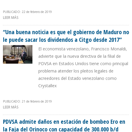
PUBLICADO: 22 de febrero de 2019
LEER MÁS
SOBRE CRUDO VENEZOLANO SE COTIZÓ EN 59,45 DÓLARES POR
BARRIL
“Una buena noticia es que el gobierno de Maduro no
le puede sacar los dividendos a Citgo desde 2017”
El economista venezolano, Francisco Monaldi,
advierte que la nueva directiva de la filial de
PDVSA en Estados Unidos tiene como principal
problema atender los pleitos legales de
acreedores del Estado venezolano como
Crystallex
PUBLICADO: 21 de febrero de 2019
LEER MÁS
SOBRE “UNA BUENA NOTICIA ES QUE EL GOBIERNO DE MADURO
NO LE PUEDE SACAR LOS DIVIDENDOS A CITGO DESDE 2017”
PDVSA admite daños en estación de bombeo Ero en
la Faja del Orinoco con capacidad de 300.000 b/d