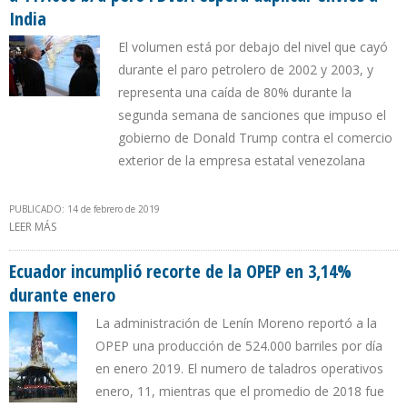
India
El volumen está por debajo del nivel que cayó
durante el paro petrolero de 2002 y 2003, y
representa una caída de 80% durante la
segunda semana de sanciones que impuso el
gobierno de Donald Trump contra el comercio
exterior de la empresa estatal venezolana
PUBLICADO: 14 de febrero de 2019
LEER MÁS
SOBRE EXPORTACIONES DE CRUDO DE VENEZUELA A EEUU
CAYERON A 117.000 B/D PERO PDVSA ESPERA DUPLICAR ENVÍOS A
INDIA
Ecuador incumplió recorte de la OPEP en 3,14%
durante enero
La administración de Lenín Moreno reportó a la
OPEP una producción de 524.000 barriles por día
en enero 2019. El numero de taladros operativos
enero, 11, mientras que el promedio de 2018 fue