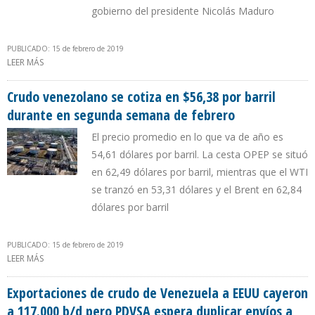
gobierno del presidente Nicolás Maduro
PUBLICADO: 15 de febrero de 2019
LEER MÁS
SOBRE DEPARTAMENTO DEL TESORO PROHIBE AL MINISTRO DE
PETRÓLEO DE VENEZUELA REALIZAR OPERACIONES FINANCIERAS
EN EEU
Crudo venezolano se cotiza en $56,38 por barril
durante en segunda semana de febrero
El precio promedio en lo que va de año es
54,61 dólares por barril. La cesta OPEP se situó
en 62,49 dólares por barril, mientras que el WTI
se tranzó en 53,31 dólares y el Brent en 62,84
dólares por barril
PUBLICADO: 15 de febrero de 2019
LEER MÁS
SOBRE CRUDO VENEZOLANO SE COTIZA EN $56,38 POR BARRIL
DURANTE EN SEGUNDA SEMANA DE FEBRERO
Exportaciones de crudo de Venezuela a EEUU cayeron
a 117.000 b/d pero PDVSA espera duplicar envíos a