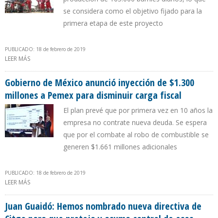
se considera como el objetivo fijado para la
primera etapa de este proyecto
PUBLICADO: 18 de febrero de 2019
LEER MÁS
SOBRE PDVSA Y CNPC SE FIJAN COMO META QUE SINOVENSA
AUMENTE 27% SU PRODUCCIÓN EN 2019
Gobierno de México anunció inyección de $1.300
millones a Pemex para disminuir carga fiscal
El plan prevé que por primera vez en 10 años la
empresa no contrate nueva deuda. Se espera
que por el combate al robo de combustible se
generen $1.661 millones adicionales
PUBLICADO: 18 de febrero de 2019
LEER MÁS
SOBRE GOBIERNO DE MÉXICO ANUNCIÓ INYECCIÓN DE $1.300
MILLONES A PEMEX PARA DISMINUIR CARGA FISCAL
Juan Guaidó: Hemos nombrado nueva directiva de