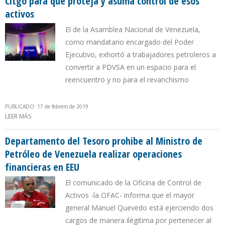
Citgo para que proteja y asuma control de esos
activos
El de la Asamblea Nacional de Venezuela,
como mandatario encargado del Poder
Ejecutivo, exhortó a trabajadores petroleros a
convertir a PDVSA en un espacio para el
reencuentro y no para el revanchismo
PUBLICADO: 17 de febrero de 2019
LEER MÁS
SOBRE JUAN GUAIDÓ: HEMOS NOMBRADO NUEVA DIRECTIVA DE
CITGO PARA QUE PROTEJA Y ASUMA CONTROL DE ESOS ACTIVOS
Departamento del Tesoro prohibe al Ministro de
Petróleo de Venezuela realizar operaciones
financieras en EEU
El comunicado de la Oficina de Control de
Activos -la OFAC- informa que el mayor
general Manuel Quevedo está ejerciendo dos
cargos de manera ilégitima por pertenecer al