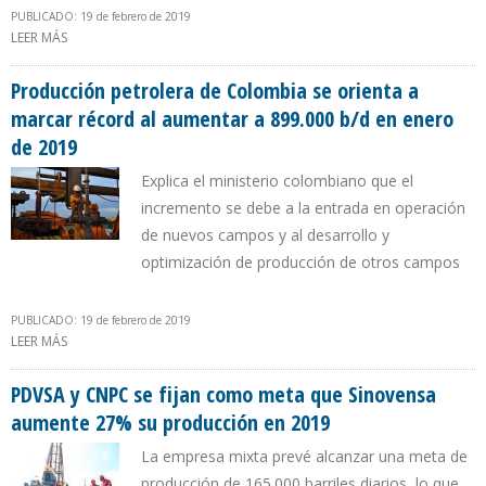
PUBLICADO: 19 de febrero de 2019
LEER MÁS
SOBRE ANP REALIZARÁ CONSULTA PÚBLICA PARA FIJACIÓN DE
PRECIOS DE COMBUSTIBLES EN BRASIL
Producción petrolera de Colombia se orienta a
marcar récord al aumentar a 899.000 b/d en enero
de 2019
Explica el ministerio colombiano que el
incremento se debe a la entrada en operación
de nuevos campos y al desarrollo y
optimización de producción de otros campos
PUBLICADO: 19 de febrero de 2019
LEER MÁS
SOBRE PRODUCCIÓN PETROLERA DE COLOMBIA SE ORIENTA A
MARCAR RÉCORD AL AUMENTAR A 899.000 B/D EN ENERO DE 2019
PDVSA y CNPC se fijan como meta que Sinovensa
aumente 27% su producción en 2019
La empresa mixta prevé alcanzar una meta de
producción de 165.000 barriles diarios, lo que