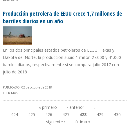
POTENCIAL DEL PRE-SAL BRASILEÑO
Producción petrolera de EEUU crece 1,7 millones de
barriles diarios en un año
En los dos principales estados petroleros de EEUU, Texas y
Dakota del Norte, la producción subió 1 millón 27.000 y 41.000
barriles diarios, respectivamente si se compara julio 2017 con
julio de 2018
PUBLICADO: 02 de octubre de 2018
LEER MÁS
SOBRE PRODUCCIÓN PETROLERA DE EEUU CRECE 1,7 MILLONES DE
BARRILES DIARIOS EN UN AÑO
« primero
‹ anterior
…
424
425
426
427
428
429
430
Páginas
siguiente ›
última »