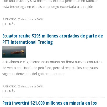
con una prueba y si la misma es exitosa pensarían en fabricar
esta tecnología en el país para luego exportarla a la región
PUBLICADO: 03 de octubre de 2018
LEER MÁS
SOBRE BOLIVIA USARÁ TECNOLOGÍA SATELITAL PARA LECTURA DE
CONSUMO DE GAS DOMICILIARIO EN TIEMPO REAL
Ecuador recibe $295 millones acordados de parte de
PTT International Trading
Actualmente el gobierno ecuatoriano no firma nuevos contratos
de venta anticipada de petróleo, pero sí respeta los contratos
vigentes derivados del gobierno anterior
PUBLICADO: 03 de octubre de 2018
LEER MÁS
SOBRE ECUADOR RECIBE $295 MILLONES ACORDADOS DE PARTE
DE PTT INTERNATIONAL TRADING
Perú invertirá $21.000 millones en minería en los