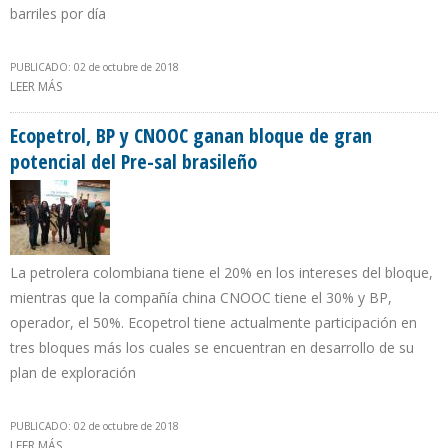
barriles por día
PUBLICADO: 02 de octubre de 2018
LEER MÁS
SOBRE PDVSA CONCENTRA IMPORTACIONES DESDE EEUU EN
COMBUSTIBLE PARA SECTOR ELÉCTRICO Y DILUYENTES
Ecopetrol, BP y CNOOC ganan bloque de gran
potencial del Pre-sal brasileño
La petrolera colombiana tiene el 20% en los intereses del bloque,
mientras que la compañía china CNOOC tiene el 30% y BP,
operador, el 50%. Ecopetrol tiene actualmente participación en
tres bloques más los cuales se encuentran en desarrollo de su
plan de exploración
PUBLICADO: 02 de octubre de 2018
LEER MÁS
SOBRE ECOPETROL, BP Y CNOOC GANAN BLOQUE DE GRAN