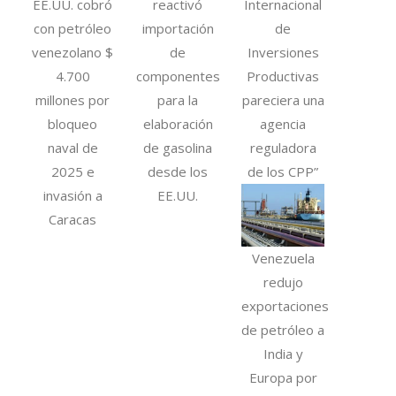
EE.UU. cobró
reactivó
Internacional
con petróleo
importación
de
venezolano $
de
Inversiones
4.700
componentes
Productivas
millones por
para la
pareciera una
bloqueo
elaboración
agencia
naval de
de gasolina
reguladora
2025 e
desde los
de los CPP”
invasión a
EE.UU.
Caracas
Venezuela
redujo
exportaciones
de petróleo a
India y
Europa por