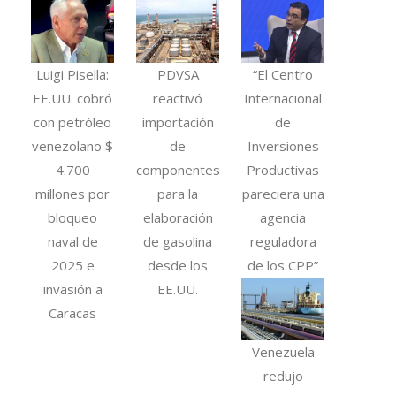
Luigi Pisella:
PDVSA
“El Centro
EE.UU. cobró
reactivó
Internacional
con petróleo
importación
de
venezolano $
de
Inversiones
4.700
componentes
Productivas
millones por
para la
pareciera una
bloqueo
elaboración
agencia
naval de
de gasolina
reguladora
2025 e
desde los
de los CPP”
invasión a
EE.UU.
Caracas
Venezuela
redujo