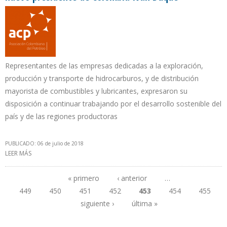
Representantes de las empresas dedicadas a la exploración,
producción y transporte de hidrocarburos, y de distribución
mayorista de combustibles y lubricantes, expresaron su
disposición a continuar trabajando por el desarrollo sostenible del
país y de las regiones productoras
PUBLICADO: 06 de julio de 2018
LEER MÁS
SOBRE LA ASOCIACIÓN COLOMBIANA DEL PETRÓLEO FELICITÓ AL
NUEVO PRESIDENTE DE COLOMBIA IVÁN DUQUE
« primero
‹ anterior
…
449
450
451
452
453
454
455
Páginas
siguiente ›
última »