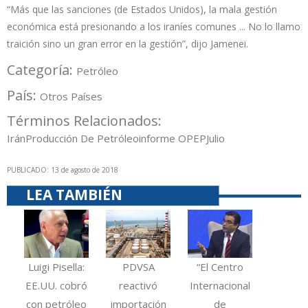
“Más que las sanciones (de Estados Unidos), la mala gestión
económica está presionando a los iraníes comunes ... No lo llamo
traición sino un gran error en la gestión”, dijo Jamenei.
Categoría:
Petróleo
País:
Otros Países
Términos Relacionados:
Irán
Producción De Petróleo
informe OPEP
Julio
PUBLICADO: 13 de agosto de 2018
LEA TAMBIÉN
Luigi Pisella:
PDVSA
“El Centro
EE.UU. cobró
reactivó
Internacional
con petróleo
importación
de