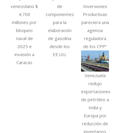
venezolano $
de
Inversiones
4.700
componentes
Productivas
millones por
para la
pareciera una
bloqueo
elaboración
agencia
naval de
de gasolina
reguladora
2025 e
desde los
de los CPP”
invasión a
EE.UU.
Caracas
Venezuela
redujo
exportaciones
de petróleo a
India y
Europa por
reducción de
inventarios