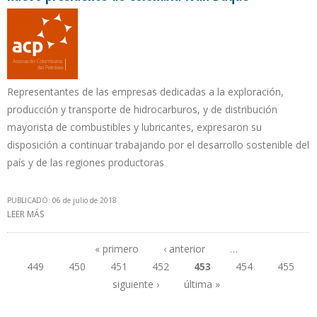
Representantes de las empresas dedicadas a la exploración,
producción y transporte de hidrocarburos, y de distribución
mayorista de combustibles y lubricantes, expresaron su
disposición a continuar trabajando por el desarrollo sostenible del
país y de las regiones productoras
PUBLICADO: 06 de julio de 2018
LEER MÁS
SOBRE LA ASOCIACIÓN COLOMBIANA DEL PETRÓLEO FELICITÓ AL
NUEVO PRESIDENTE DE COLOMBIA IVÁN DUQUE
« primero
‹ anterior
…
449
450
451
452
453
454
455
Páginas
siguiente ›
última »