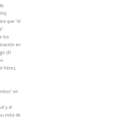
de
ORN)
ra que “el
ía”.
e los
inación en
go (El
ee-
el Pérez,
entos” en
ud y el
su nota de