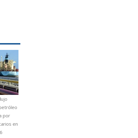
dujo
petróleo
a por
tarios en
26