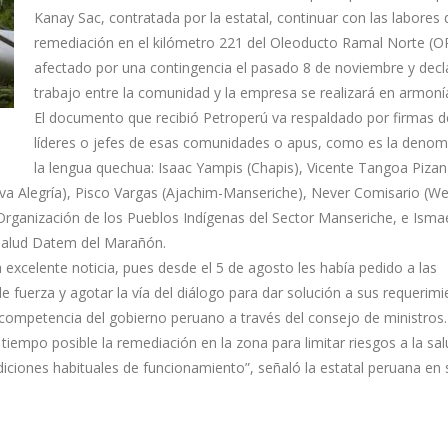
Kanay Sac, contratada por la estatal, continuar con las labores 
remediación en el kilómetro 221 del Oleoducto Ramal Norte (
afectado por una contingencia el pasado 8 de noviembre y decla
trabajo entre la comunidad y la empresa se realizará en armon
El documento que recibió Petroperú va respaldado por firmas d
líderes o jefes de esas comunidades o apus, como es la denom
la lengua quechua: Isaac Yampis (Chapis), Vicente Tangoa Pizan
a Alegría), Pisco Vargas (Ajachim-Manseriche), Never Comisario (W
Organización de los Pueblos Indígenas del Sector Manseriche, e Isma
e Salud Datem del Marañón.
excelente noticia, pues desde el 5 de agosto les había pedido a las
 fuerza y agotar la vía del diálogo para dar solución a sus requerimi
 competencia del gobierno peruano a través del consejo de ministros.
tiempo posible la remediación en la zona para limitar riesgos a la sal
iciones habituales de funcionamiento”, señaló la estatal peruana en 