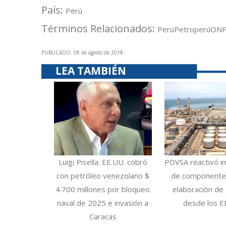
País:
Perú
Términos Relacionados:
Perú
Petroperú
ONP
PUBLICADO: 08 de agosto de 2018
LEA TAMBIÉN
Luigi Pisella: EE.UU. cobró
PDVSA reactivó i
con petróleo venezolano $
de componentes
4.700 millones por bloqueo
elaboración de 
naval de 2025 e invasión a
desde los E
Caracas