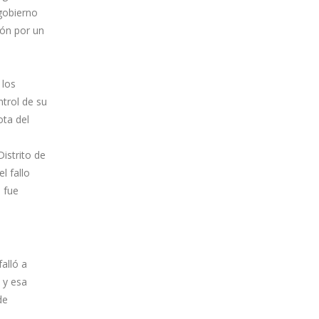
gobierno
ión por un
 los
trol de su
ota del
Distrito de
l fallo
 fue
falló a
 y esa
de