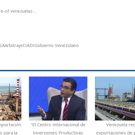
e-of-venezuelas-...
SA
Arbitraje
CIADI
Gobierno Venezolano
mportación
“El Centro Internacional de
Venezuela re
 para la
Inversiones Productivas
exportaciones de 