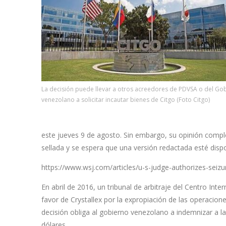
La decisión puede llevar a otros acreedores de PDVSA o del Go
venezolano a solicitar incautar bienes de Citgo (Foto Citgo)
este jueves 9 de agosto. Sin embargo, su opinión comple
sellada y se espera que una versión redactada esté dispo
https://www.wsj.com/articles/u-s-judge-authorizes-seizur
En abril de 2016, un tribunal de arbitraje del Centro Inter
favor de Crystallex por la expropiación de las operacio
decisión obliga al gobierno venezolano a indemnizar a 
dólares.