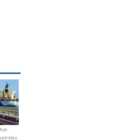
dujo
petróleo