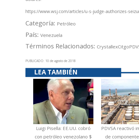
https://www.wsj.com/articles/u-s-judge-authorizes-seizur
Categoría:
Petróleo
País:
Venezuela
Términos Relacionados:
Crystallex
Citgo
PDV
PUBLICADO: 10 de agosto de 2018
LEA TAMBIÉN
Luigi Pisella: EE.UU. cobró
PDVSA reactivó i
con petróleo venezolano $
de componentes