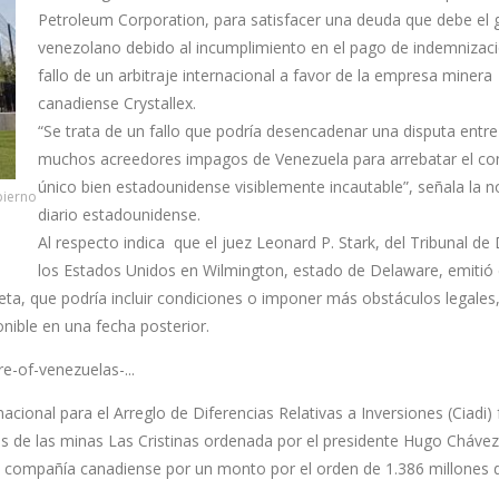
Petroleum Corporation, para satisfacer una deuda que debe el 
venezolano debido al incumplimiento en el pago de indemnizac
fallo de un arbitraje internacional a favor de la empresa minera
canadiense Crystallex.
“Se trata de un fallo que podría desencadenar una disputa entre
muchos acreedores impagos de Venezuela para arrebatar el con
único bien estadounidense visiblemente incautable”, señala la n
bierno
diario estadounidense.
Al respecto indica que el juez Leonard P. Stark, del Tribunal de 
los Estados Unidos en Wilmington, estado de Delaware, emitió e
ta, que podría incluir condiciones o imponer más obstáculos legales,
nible en una fecha posterior.
e-of-venezuelas-...
nacional para el Arreglo de Diferencias Relativas a Inversiones (Ciadi) 
nes de las minas Las Cristinas ordenada por el presidente Hugo Chávez
la compañía canadiense por un monto por el orden de 1.386 millones 