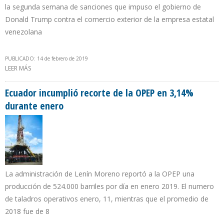
la segunda semana de sanciones que impuso el gobierno de
Donald Trump contra el comercio exterior de la empresa estatal
venezolana
PUBLICADO: 14 de febrero de 2019
LEER MÁS
SOBRE EXPORTACIONES DE CRUDO DE VENEZUELA A EEUU
CAYERON A 117.000 B/D PERO PDVSA ESPERA DUPLICAR ENVÍOS A
INDIA
Ecuador incumplió recorte de la OPEP en 3,14%
durante enero
La administración de Lenín Moreno reportó a la OPEP una
producción de 524.000 barriles por día en enero 2019. El numero
de taladros operativos enero, 11, mientras que el promedio de
2018 fue de 8