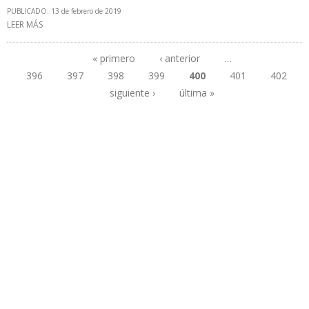
PUBLICADO: 13 de febrero de 2019
LEER MÁS
SOBRE ARABIA SAUDITA INFORMÓ QUE RECORTÓ PRODUCCIÓN
EN 401.000 B/D EN ENERO
« primero
‹ anterior
…
396
397
398
399
400
401
402
Páginas
siguiente ›
última »