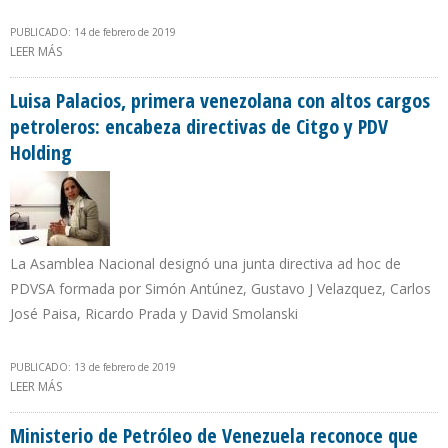
PUBLICADO: 14 de febrero de 2019
LEER MÁS
SOBRE SHELL, YPF-PETRONAS Y VISTA INVERTIRÁN $7.500 MILLONES
EN LOS PRÓXIMOS 4 AÑOS EN VACA MUERTA
Luisa Palacios, primera venezolana con altos cargos
petroleros: encabeza directivas de Citgo y PDV
Holding
La Asamblea Nacional designó una junta directiva ad hoc de
PDVSA formada por Simón Antúnez, Gustavo J Velazquez, Carlos
José Paisa, Ricardo Prada y David Smolanski
PUBLICADO: 13 de febrero de 2019
LEER MÁS
SOBRE LUISA PALACIOS, PRIMERA VENEZOLANA CON ALTOS
CARGOS PETROLEROS: ENCABEZA DIRECTIVAS DE CITGO Y PDV
HOLDING
Ministerio de Petróleo de Venezuela reconoce que