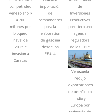
con petróleo
importación
de
venezolano $
de
Inversiones
4.700
componentes
Productivas
millones por
para la
pareciera una
bloqueo
elaboración
agencia
naval de
de gasolina
reguladora
2025 e
desde los
de los CPP”
invasión a
EE.UU.
Caracas
Venezuela
redujo
exportaciones
de petróleo a
India y
Europa por
reducción de