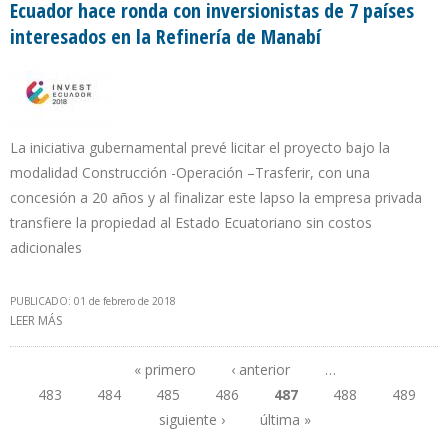
Ecuador hace ronda con inversionistas de 7 países
interesados en la Refinería de Manabí
La iniciativa gubernamental prevé licitar el proyecto bajo la
modalidad Construcción -Operación –Trasferir, con una
concesión a 20 años y al finalizar este lapso la empresa privada
transfiere la propiedad al Estado Ecuatoriano sin costos
adicionales
PUBLICADO: 01 de febrero de 2018
LEER MÁS
SOBRE ECUADOR HACE RONDA CON INVERSIONISTAS DE 7 PAÍSES
INTERESADOS EN LA REFINERÍA DE MANABÍ
« primero
‹ anterior
…
483
484
485
486
487
488
489
Páginas
siguiente ›
última »