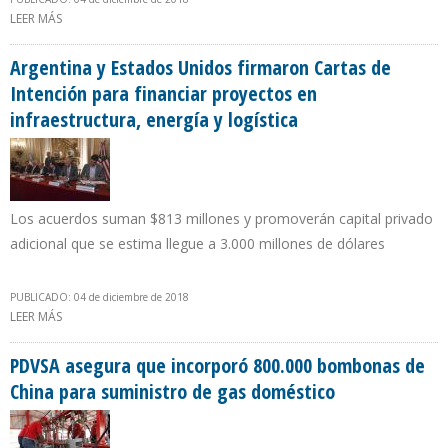
LEER MÁS
SOBRE EEUU AUMENTA EN 24,26% PRODUCCIÓN PETROLERA EN
TERCER TRIMESTRE DE 2018
Argentina y Estados Unidos firmaron Cartas de
Intención para financiar proyectos en
infraestructura, energía y logística
Los acuerdos suman $813 millones y promoverán capital privado
adicional que se estima llegue a 3.000 millones de dólares
PUBLICADO: 04 de diciembre de 2018
LEER MÁS
SOBRE ARGENTINA Y ESTADOS UNIDOS FIRMARON CARTAS DE
INTENCIÓN PARA FINANCIAR PROYECTOS EN INFRAESTRUCTURA,
ENERGÍA Y LOGÍSTICA
PDVSA asegura que incorporó 800.000 bombonas de
China para suministro de gas doméstico