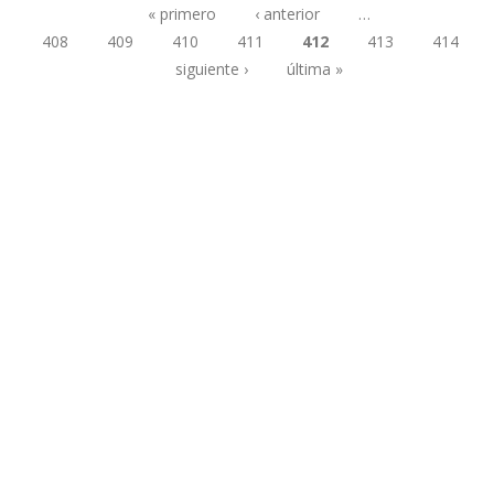
« primero
‹ anterior
…
408
409
410
411
412
413
414
Páginas
siguiente ›
última »