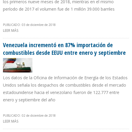
los primeros nueve meses de 2018, mientras en el mismo
período de 2017 el volumen fue de 1 millón 39.000 barriles
PUBLICADO: 03 de diciembre de 2018
LEER MÁS
SOBRE EXPORTACIONES DE CRUDO DE ARABIA SAUDITA A
ESTADOS UNIDOS CAYERON 19,24% EN TERCER TRIMESTRE DE
2018
Venezuela incrementó en 87% importación de
combustibles desde EEUU entre enero y septiembre
Los datos de la Oficina de Información de Energía de los Estados
Unidos señala los despachos de combustibles desde el mercado
estadounidense hacia el venezolano fueron de 122.777 entre
enero y septiembre del año
PUBLICADO: 02 de diciembre de 2018
LEER MÁS
SOBRE VENEZUELA INCREMENTÓ EN 87% IMPORTACIÓN DE
COMBUSTIBLES DESDE EEUU ENTRE ENERO Y SEPTIEMBRE