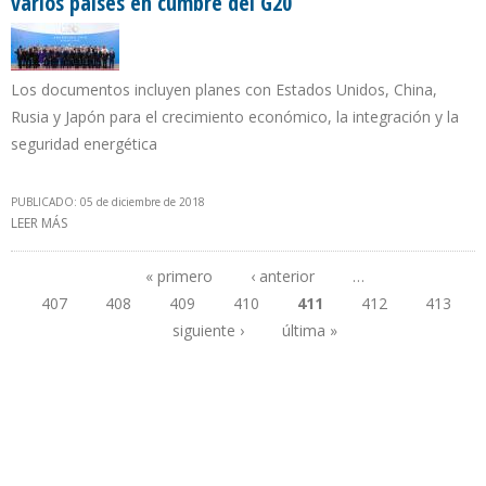
varios países en cumbre del G20
Los documentos incluyen planes con Estados Unidos, China,
Rusia y Japón para el crecimiento económico, la integración y la
seguridad energética
PUBLICADO: 05 de diciembre de 2018
LEER MÁS
SOBRE GOBIERNO ARGENTINO FIRMÓ ACUERDOS ENERGÉTICOS
CON VARIOS PAÍSES EN CUMBRE DEL G20
« primero
‹ anterior
…
407
408
409
410
411
412
413
Páginas
siguiente ›
última »