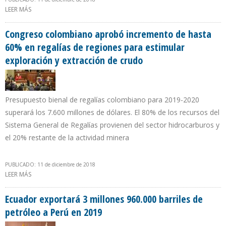
LEER MÁS
SOBRE PDVSA LE DA PRIORIDAD A LA UNEFA PARA FORMACIÓN DE
TRABAJADORES PETROLEROS
Congreso colombiano aprobó incremento de hasta
60% en regalías de regiones para estimular
exploración y extracción de crudo
Presupuesto bienal de regalías colombiano para 2019-2020
superará los 7.600 millones de dólares. El 80% de los recursos del
Sistema General de Regalías provienen del sector hidrocarburos y
el 20% restante de la actividad minera
PUBLICADO: 11 de diciembre de 2018
LEER MÁS
SOBRE CONGRESO COLOMBIANO APROBÓ INCREMENTO DE
HASTA 60% EN REGALÍAS DE REGIONES PARA ESTIMULAR
EXPLORACIÓN Y EXTRACCIÓN DE CRUDO
Ecuador exportará 3 millones 960.000 barriles de
petróleo a Perú en 2019