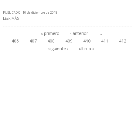
PUBLICADO: 10 de diciembre de 2018
LEER MÁS
SOBRE PETROEACUADOR SUBSTITUIRÁ PETRÓLEO Y DIÉSEL POR
ELECTRICIDAD EN ESTACIONES DE BOMBEO DEL OLEODUCTO
TRANSECUATORIANO
« primero
‹ anterior
…
406
407
408
409
410
411
412
Páginas
siguiente ›
última »