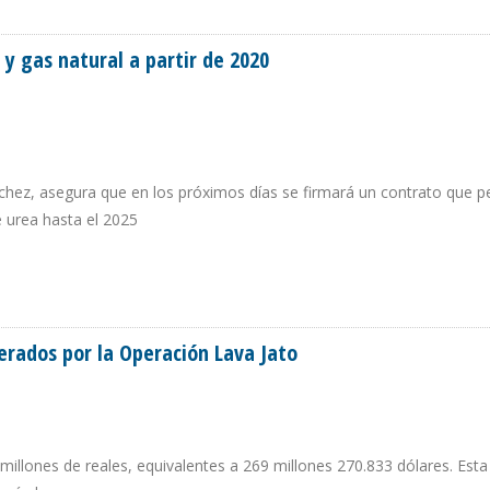
N EL CONTROL DE LA EMPRESA MIXTA PARA AUMENTAR PRODUCCIÓN”
 y gas natural a partir de 2020
nchez, asegura que en los próximos días se firmará un contrato que pe
e urea hasta el 2025
GLP Y GAS NATURAL A PARTIR DE 2020
erados por la Operación Lava Jato
millones de reales, equivalentes a 269 millones 270.833 dólares. Esta 