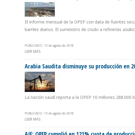
El informe mensual de la OPEP con data de fuentes secun
barriles diarios. El suministro de crudo a refinerías asiát
PUBLICADO: 13 de agosto de 2018
LEER MÁS
SOBRE PRODUCCIÓN DE IRÁN CAYÓ 56.300 B/D EN JUL
Arabia Saudita disminuye su producción en 20
La nación saudí reporta a la OPEP 10 millones 288.000 b
PUBLICADO: 13 de agosto de 2018
LEER MÁS
SOBRE ARABIA SAUDITA DISMINUYE SU PRODUCCIÓN EN 
AIE: OPEP cumplió en 121% cuota de producci