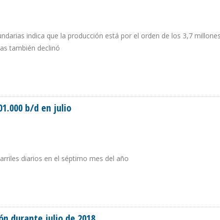
darias indica que la producción está por el orden de los 3,7 millone
icas también declinó
IO PERO GOBIERNO DE HASSAN ROUHANI LO DESMIENTE
1.000 b/d en julio
arriles diarios en el séptimo mes del año
201.000 B/D EN JULIO
ón durante julio de 2018