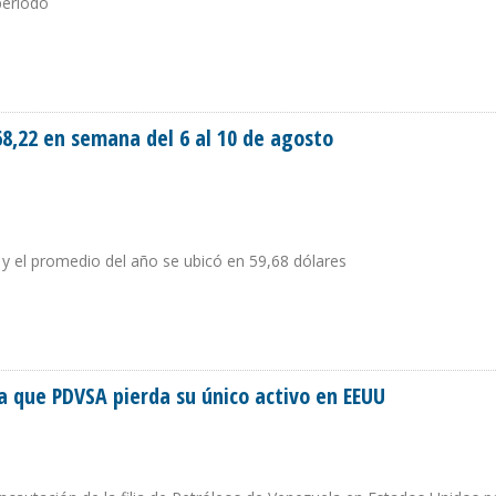
período
CUPERADOS POR LA OPERACIÓN LAVA JATO
68,22 en semana del 6 al 10 de agosto
y el promedio del año se ubicó en 59,68 dólares
 $68,22 EN SEMANA DEL 6 AL 10 DE AGOSTO
 que PDVSA pierda su único activo en EEUU