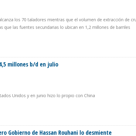
alcanza los 70 taladores mientras que el volumen de extracción de c
as que las fuentes secundarias lo ubican en 1,2 millones de barriles
 ADMITEN QUE PRODUCCIÓN CAYÓ 62.000 B/D EN JULIO
,5 millones b/d en julio
tados Unidos y en junio hizo lo propio con China
 4,5 MILLONES B/D EN JULIO
 pero Gobierno de Hassan Rouhani lo desmiente