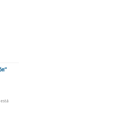
ón”
 está