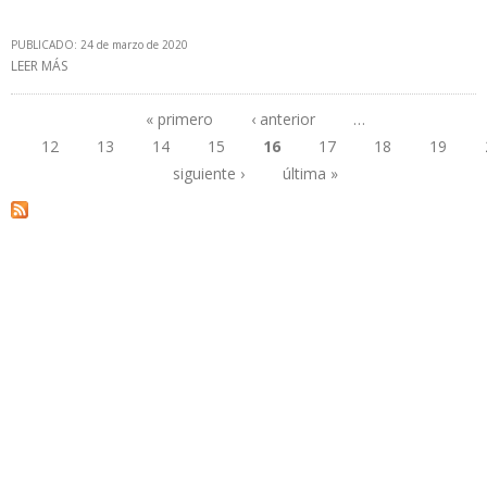
PUBLICADO: 24 de marzo de 2020
LEER MÁS
SOBRE MARÍA FERNANDA SUÁREZ: "LOS COLOMBIANOS TENDRÁN
LA ENERGÍA QUE NECESITAN DURANTE EL AISLAMIENTO"
« primero
‹ anterior
…
12
13
14
15
16
17
18
19
Páginas
siguiente ›
última »