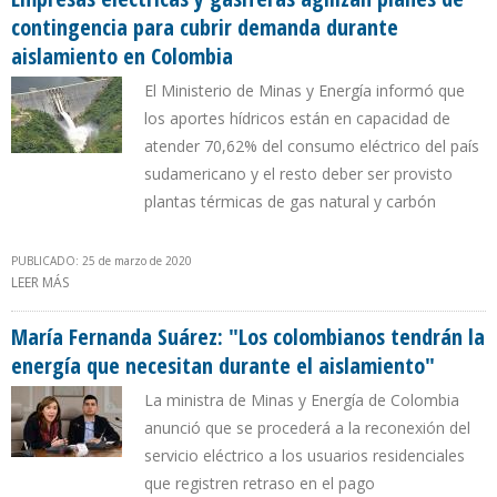
contingencia para cubrir demanda durante
aislamiento en Colombia
El Ministerio de Minas y Energía informó que
los aportes hídricos están en capacidad de
atender 70,62% del consumo eléctrico del país
sudamericano y el resto deber ser provisto
plantas térmicas de gas natural y carbón
PUBLICADO: 25 de marzo de 2020
LEER MÁS
SOBRE EMPRESAS ELÉCTRICAS Y GASÍFERAS AGILIZAN PLANES DE
CONTINGENCIA PARA CUBRIR DEMANDA DURANTE AISLAMIENTO
EN COLOMBIA
María Fernanda Suárez: "Los colombianos tendrán la
energía que necesitan durante el aislamiento"
La ministra de Minas y Energía de Colombia
anunció que se procederá a la reconexión del
servicio eléctrico a los usuarios residenciales
que registren retraso en el pago