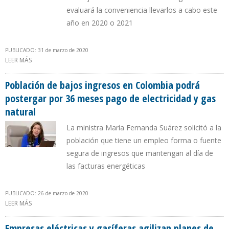
evaluará la conveniencia llevarlos a cabo este
año en 2020 o 2021
PUBLICADO: 31 de marzo de 2020
LEER MÁS
SOBRE BRASIL POSTERGA SUBASTAS DE ENERGÍA ELÉCTRICA Y
TRANSMISIÓN DEBIDO A ESTADO DE CALAMIDAD PÚBLICA POR
COVID-19
Población de bajos ingresos en Colombia podrá
postergar por 36 meses pago de electricidad y gas
natural
La ministra María Fernanda Suárez solicitó a la
población que tiene un empleo forma o fuente
segura de ingresos que mantengan al día de
las facturas energéticas
PUBLICADO: 26 de marzo de 2020
LEER MÁS
SOBRE POBLACIÓN DE BAJOS INGRESOS EN COLOMBIA PODRÁ
POSTERGAR POR 36 MESES PAGO DE ELECTRICIDAD Y GAS
NATURAL
Empresas eléctricas y gasíferas agilizan planes de